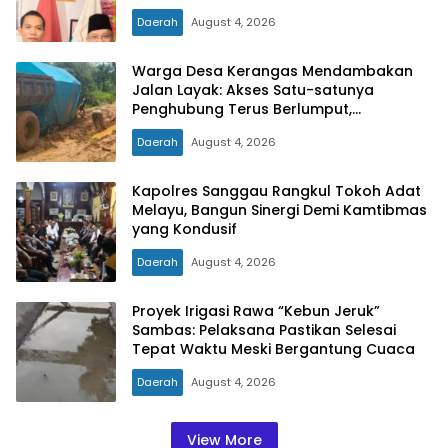
PINTU KELUAR DARI JERATAN HUKUM
Daerah
August 4, 2026
PIDANA KORUPSI
Warga Desa Kerangas Mendambakan
Jalan Layak: Akses Satu-satunya
Penghubung Terus Berlumput,
Menghambat Ekonomi dan Pelayanan
Daerah
August 4, 2026
Kesehatan
Kapolres Sanggau Rangkul Tokoh Adat
Melayu, Bangun Sinergi Demi Kamtibmas
yang Kondusif
Daerah
August 4, 2026
Proyek Irigasi Rawa “Kebun Jeruk”
Sambas: Pelaksana Pastikan Selesai
Tepat Waktu Meski Bergantung Cuaca
Daerah
August 4, 2026
View More