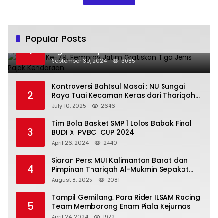
Popular Posts
Hari Jadi Ke-79, Pemprov Jatim Gratiskan
1
Tiga Jenis Pajak Kendaraan
September 30, 2024
3085
Kontroversi Bahtsul Masail: NU Sungai
2
Raya Tuai Kecaman Keras dari Thariqoh
Al Mu’min
July 10, 2025
2646
Tim Bola Basket SMP 1 Lolos Babak Final
3
BUDI X PVBC CUP 2024
April 26, 2024
2440
Siaran Pers: MUI Kalimantan Barat dan
4
Pimpinan Thariqah Al-Mukmin Sepakat
Jaga Umat
August 8, 2025
2081
Tampil Gemilang, Para Rider ILSAM Racing
5
Team Memborong Enam Piala Kejurnas
April 24, 2024
1922