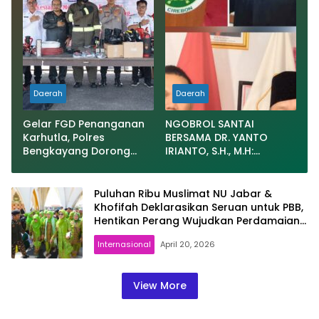
Daerah
Daerah
Gelar FGD Penanganan
NGOBROL SANTAI
Karhutla, Polres
BERSAMA DR. YANTO
Bengkayang Dorong
IRIANTO, S.H., M.H:
Pembentukan Satgas
JANGAN JADIKAN
hingga Desa Tanggap
“PENGEMBALIAN UANG”
Bencana
SEBAGAI KUNCI PINTU
Puluhan Ribu Muslimat NU Jabar &
KELUAR DARI JERATAN
Khofifah Deklarasikan Seruan untuk PBB,
HUKUM PIDANA KORUPSI
Hentikan Perang Wujudkan Perdamaian
Dunia
Internasional
April 20, 2026
View More