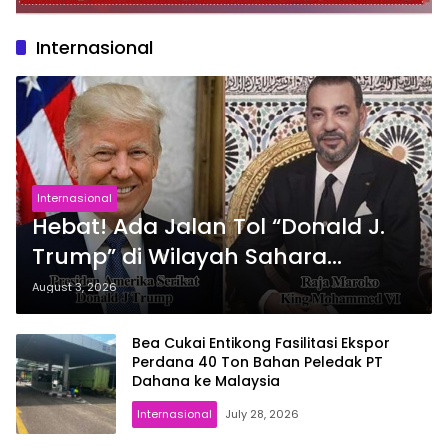
Internasional
Internasional
Hebat! Ada Jalan Tol “Donald J.
Trump” di Wilayah Sahara
Maroko
August 3, 2026
Bea Cukai Entikong Fasilitasi Ekspor
Perdana 40 Ton Bahan Peledak PT
Dahana ke Malaysia
Internasional
July 28, 2026