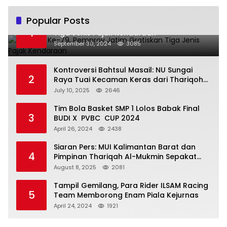
Popular Posts
Hari Jadi Ke-79, Pemprov Jatim Gratiskan
1
Tiga Jenis Pajak Kendaraan
September 30, 2024
3085
Kontroversi Bahtsul Masail: NU Sungai
2
Raya Tuai Kecaman Keras dari Thariqoh
Al Mu’min
July 10, 2025
2646
Tim Bola Basket SMP 1 Lolos Babak Final
3
BUDI X PVBC CUP 2024
April 26, 2024
2438
Siaran Pers: MUI Kalimantan Barat dan
4
Pimpinan Thariqah Al-Mukmin Sepakat
Jaga Umat
August 8, 2025
2081
Tampil Gemilang, Para Rider ILSAM Racing
5
Team Memborong Enam Piala Kejurnas
April 24, 2024
1921