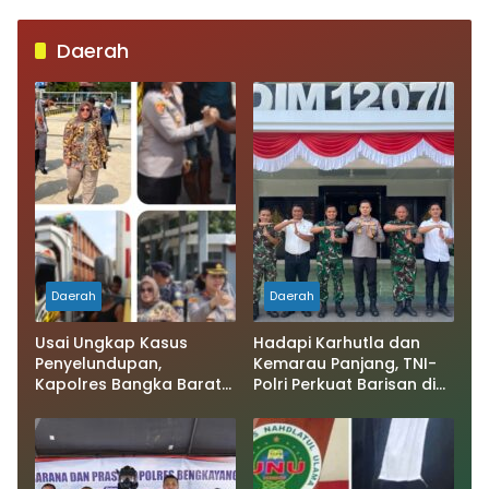
Daerah
Daerah
Daerah
Usai Ungkap Kasus
Hadapi Karhutla dan
Penyelundupan,
Kemarau Panjang, TNI-
Kapolres Bangka Barat
Polri Perkuat Barisan di
Perkuat Sinergi
Kubu Raya
Pengamanan di
Pelabuhan Tanjung
Kalian