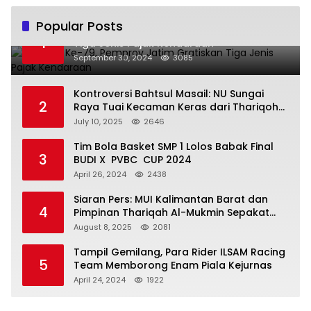
Popular Posts
Hari Jadi Ke-79, Pemprov Jatim Gratiskan
1
Tiga Jenis Pajak Kendaraan
September 30, 2024
3085
Kontroversi Bahtsul Masail: NU Sungai
2
Raya Tuai Kecaman Keras dari Thariqoh
Al Mu’min
July 10, 2025
2646
Tim Bola Basket SMP 1 Lolos Babak Final
3
BUDI X PVBC CUP 2024
April 26, 2024
2438
Siaran Pers: MUI Kalimantan Barat dan
4
Pimpinan Thariqah Al-Mukmin Sepakat
Jaga Umat
August 8, 2025
2081
Tampil Gemilang, Para Rider ILSAM Racing
5
Team Memborong Enam Piala Kejurnas
April 24, 2024
1922