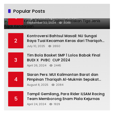
Popular Posts
Hari Jadi Ke-79, Pemprov Jatim Gratiskan
1
Tiga Jenis Pajak Kendaraan
September 30, 2024
3088
Kontroversi Bahtsul Masail: NU Sungai
2
Raya Tuai Kecaman Keras dari Thariqoh
Al Mu’min
July 10, 2025
2650
Tim Bola Basket SMP 1 Lolos Babak Final
3
BUDI X PVBC CUP 2024
April 26, 2024
2445
Siaran Pers: MUI Kalimantan Barat dan
4
Pimpinan Thariqah Al-Mukmin Sepakat
Jaga Umat
August 8, 2025
2084
Tampil Gemilang, Para Rider ILSAM Racing
5
Team Memborong Enam Piala Kejurnas
April 24, 2024
1929