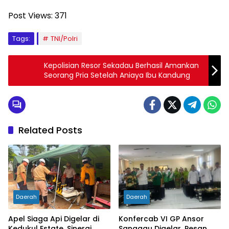
Post Views:
371
Tags:
TNI/Polri
Kepolisian Resor Sekadau Berhasil Amankan
Seorang Pria Setelah Aniaya Ibu Kandung
Related Posts
Daerah
Daerah
Apel Siaga Api Digelar di
Konfercab VI GP Ansor
Kedukul Estate, Sinergi
Sanggau Digelar, Pesan