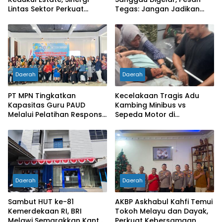
Lintas Sektor Perkuat
Tegas: Jangan Jadikan
Pencegahan Karhutla di
Organisasi Batu Loncatan
Mukok
Kejar Jabatan
Daerah
Daerah
PT MPN Tingkatkan
Kecelakaan Tragis Adu
Kapasitas Guru PAUD
Kambing Minibus vs
Melalui Pelatihan Responsif
Sepeda Motor di
Gender di Meliau
Sarolangun, Dua Orang
Meninggal Dunia
Daerah
Daerah
Sambut HUT ke-81
AKBP Askhabul Kahfi Temui
Kemerdekaan RI, BRI
Tokoh Melayu dan Dayak,
Melawi Semarakkan Kantor
Perkuat Kebersamaan