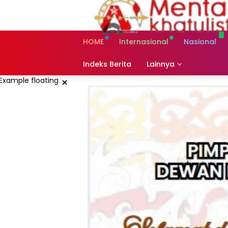
Skip
to
content
HOME
Internasional
Nasional
Indeks Berita
Lainnya
×