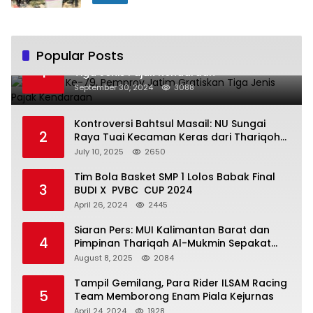
Popular Posts
Hari Jadi Ke-79, Pemprov Jatim Gratiskan
1
Tiga Jenis Pajak Kendaraan
September 30, 2024
3088
Kontroversi Bahtsul Masail: NU Sungai
2
Raya Tuai Kecaman Keras dari Thariqoh
Al Mu’min
July 10, 2025
2650
Tim Bola Basket SMP 1 Lolos Babak Final
3
BUDI X PVBC CUP 2024
April 26, 2024
2445
Siaran Pers: MUI Kalimantan Barat dan
4
Pimpinan Thariqah Al-Mukmin Sepakat
Jaga Umat
August 8, 2025
2084
Tampil Gemilang, Para Rider ILSAM Racing
5
Team Memborong Enam Piala Kejurnas
April 24, 2024
1928