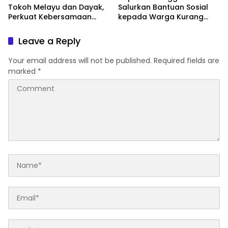
Tokoh Melayu dan Dayak,
Salurkan Bantuan Sosial
Perkuat Kebersamaan
kepada Warga Kurang
Menjaga Melawi
Mampu di Kelurahan Bunut,
Wujud Nyata Kepedulian
Leave a Reply
Polri Hadir untuk
Masyarakat
Your email address will not be published.
Required fields are
marked
*