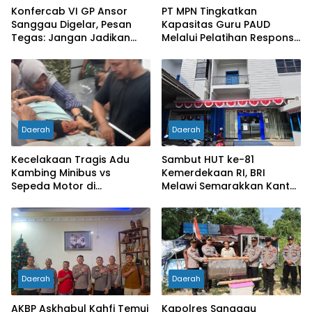
Konfercab VI GP Ansor
PT MPN Tingkatkan
Sanggau Digelar, Pesan
Kapasitas Guru PAUD
Tegas: Jangan Jadikan
Melalui Pelatihan Responsif
Organisasi Batu Loncatan
Gender di Meliau
Kejar Jabatan
Daerah
Daerah
Kecelakaan Tragis Adu
Sambut HUT ke-81
Kambing Minibus vs
Kemerdekaan RI, BRI
Sepeda Motor di
Melawi Semarakkan Kantor
Sarolangun, Dua Orang
dengan Nuansa Merah
Meninggal Dunia
Putih
Daerah
Daerah
AKBP Askhabul Kahfi Temui
Kapolres Sanggau