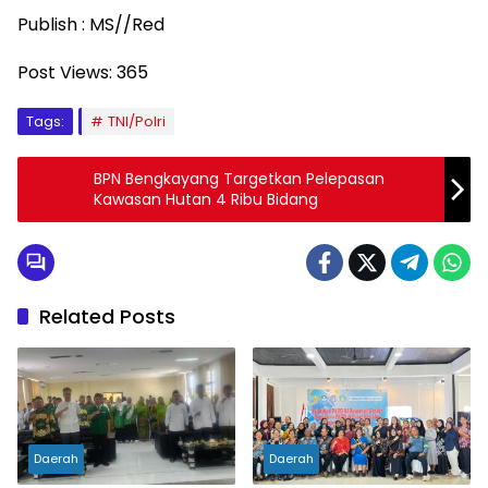
Publish : MS//Red
Post Views:
365
Tags:
TNI/Polri
BPN Bengkayang Targetkan Pelepasan
Kawasan Hutan 4 Ribu Bidang
Related Posts
Daerah
Daerah