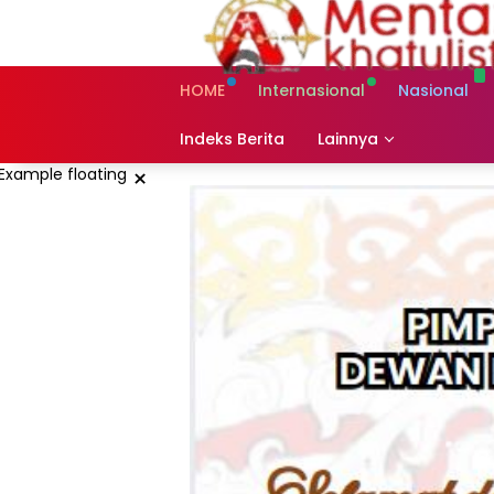
Skip
to
content
HOME
Internasional
Nasional
Indeks Berita
Lainnya
×