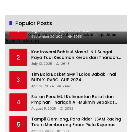
Popular Posts
Hari Jadi Ke-79, Pemprov Jatim Gratiskan
1
Tiga Jenis Pajak Kendaraan
September 30, 2024
3085
Kontroversi Bahtsul Masail: NU Sungai
2
Raya Tuai Kecaman Keras dari Thariqoh
Al Mu’min
July 10, 2025
2648
Tim Bola Basket SMP 1 Lolos Babak Final
3
BUDI X PVBC CUP 2024
April 26, 2024
2442
Siaran Pers: MUI Kalimantan Barat dan
4
Pimpinan Thariqah Al-Mukmin Sepakat
Jaga Umat
August 8, 2025
2082
Tampil Gemilang, Para Rider ILSAM Racing
5
Team Memborong Enam Piala Kejurnas
April 24, 2024
1924