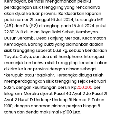
Kembayan, berhasil mengamankan pelaku
perdagangan sisik trenggiling yang rencananya
akan dijual ke luar provinsi. Berdasarkan laporan
polisi nomor 21 tanggal 16 Juli 2024, tersangka ME
(46) dan FA (52) ditangkap pada 15 Juli 2024 pukul
22.30 WIB di Jalan Raya Balai Sebut, Kembayan,
Dusun Serambi, Desa Tanjung Merpati, Kecamatan
Kembayan. Barang bukti yang diamankan adalah
sisik trenggiling seberat 66,8 kg, sebuah kendaraan
Toyota Calya, dan dua unit handphone. Interogasi
menunjukkan bahwa sisik trenggiling tersebut akan
dikirim ke luar provinsi dengan alasan sebagai
“kerupuk” atau “bajakah”. Tersangka diduga telah
memperdagangkan sisik trenggiling sejak Februari
2024, dengan keuntungan bersih Rp
200.000
per
kilogram. Mereka dijerat Pasal 40 Ayat 2 Jo Pasal 21
Ayat 2 Huruf D Undang-Undang RI Nomor 5 Tahun
1990, dengan ancaman pidana penjara hingga 5
tahun dan denda maksimal Rp100 juta.