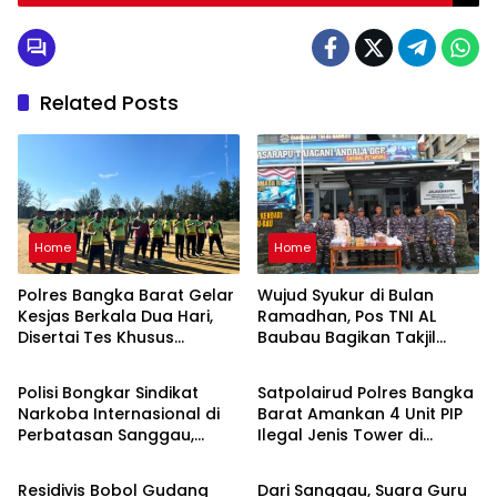
Related Posts
Home
Home
Polres Bangka Barat Gelar
Wujud Syukur di Bulan
Kesjas Berkala Dua Hari,
Ramadhan, Pos TNI AL
Disertai Tes Khusus
Baubau Bagikan Takjil
Home
Daerah
Kenaikan Pangkat
Gratis ke Masyarakat
Polisi Bongkar Sindikat
Satpolairud Polres Bangka
Narkoba Internasional di
Barat Amankan 4 Unit PIP
Perbatasan Sanggau,
Ilegal Jenis Tower di
Daerah
Daerah
Amankan 8 Kg Sabu dan
Perairan Cupat
Warga Asing
Residivis Bobol Gudang
Dari Sanggau, Suara Guru