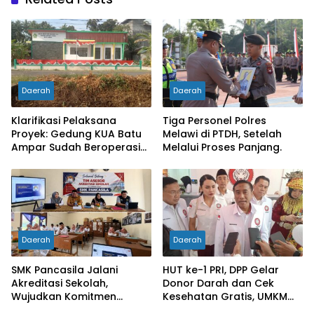
Daerah
Daerah
Klarifikasi Pelaksana
Tiga Personel Polres
Proyek: Gedung KUA Batu
Melawi di PTDH, Setelah
Ampar Sudah Beroperasi
Melalui Proses Panjang.
Penuh, Kami Siap Jaga
Kualitas Bangunan
Daerah
Daerah
SMK Pancasila Jalani
HUT ke-1 PRI, DPP Gelar
Akreditasi Sekolah,
Donor Darah dan Cek
Wujudkan Komitmen
Kesehatan Gratis, UMKM
Peningkatan Mutu
Ikut Meriahkan Perayaan