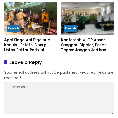
Pendidikan
Daerah
Daerah
Apel Siaga Api Digelar di
Konfercab VI GP Ansor
Kedukul Estate, Sinergi
Sanggau Digelar, Pesan
Lintas Sektor Perkuat
Tegas: Jangan Jadikan
Pencegahan Karhutla di
Organisasi Batu Loncatan
Mukok
Kejar Jabatan
Leave a Reply
Your email address will not be published.
Required fields are
marked
*