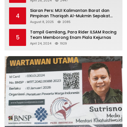
April 26, 2024
2447
Siaran Pers: MUI Kalimantan Barat dan
4
Pimpinan Thariqah Al-Mukmin Sepakat
Jaga Umat
August 8, 2025
2085
Tampil Gemilang, Para Rider ILSAM Racing
5
Team Memborong Enam Piala Kejurnas
April 24, 2024
1929