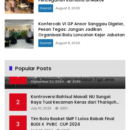
Daerah
August 8, 2026
Konfercab VI GP Ansor Sanggau Digelar,
Pesan Tegas: Jangan Jadikan
Organisasi Batu Loncatan Kejar Jabatan
Daerah
August 8, 2026
Popular Posts
Hari Jadi Ke-79, Pemprov Jatim Gratiskan
1
Tiga Jenis Pajak Kendaraan
September 30, 2024
3089
Kontroversi Bahtsul Masail: NU Sungai
2
Raya Tuai Kecaman Keras dari Thariqoh
Al Mu’min
July 10, 2025
2651
Tim Bola Basket SMP 1 Lolos Babak Final
3
BUDI X PVBC CUP 2024