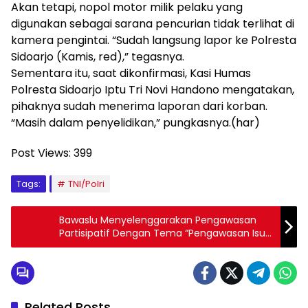
Akan tetapi, nopol motor milik pelaku yang
digunakan sebagai sarana pencurian tidak terlihat di
kamera pengintai. “Sudah langsung lapor ke Polresta
Sidoarjo (Kamis, red),” tegasnya.
Sementara itu, saat dikonfirmasi, Kasi Humas
Polresta Sidoarjo Iptu Tri Novi Handono mengatakan,
pihaknya sudah menerima laporan dari korban.
“Masih dalam penyelidikan,” pungkasnya.(har)
Post Views:
399
Tags:
TNI/Polri
Bawaslu Menyelenggarakan Pengawasan
Partisipatif Dengan Tema “Pengawasan Isu-
Isu Negatif
Related Posts