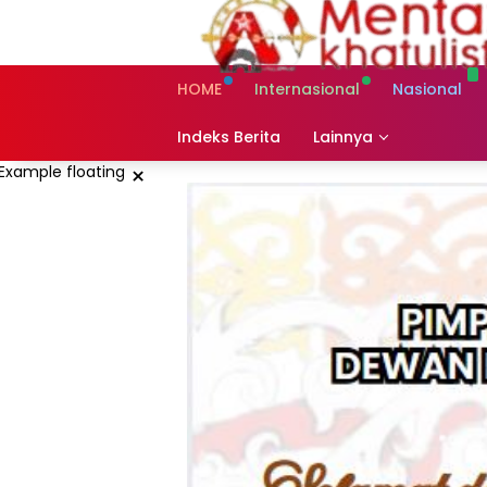
Skip
to
content
HOME
Internasional
Nasional
Indeks Berita
Lainnya
×