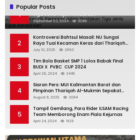
Popular Posts
Hari Jadi Ke-79, Pemprov Jatim Gratiskan
1
Tiga Jenis Pajak Kendaraan
September 30, 2024
3088
Kontroversi Bahtsul Masail: NU Sungai
2
Raya Tuai Kecaman Keras dari Thariqoh
Al Mu’min
July 10, 2025
2650
Tim Bola Basket SMP 1 Lolos Babak Final
3
BUDI X PVBC CUP 2024
April 26, 2024
2445
Siaran Pers: MUI Kalimantan Barat dan
4
Pimpinan Thariqah Al-Mukmin Sepakat
Jaga Umat
August 8, 2025
2084
Tampil Gemilang, Para Rider ILSAM Racing
5
Team Memborong Enam Piala Kejurnas
April 24, 2024
1929