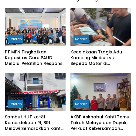
Pencegahan Karhutla di
Organisasi Batu Loncatan
Mukok
Kejar Jabatan
Daerah
Daerah
PT MPN Tingkatkan
Kecelakaan Tragis Adu
Kapasitas Guru PAUD
Kambing Minibus vs
Melalui Pelatihan Responsif
Sepeda Motor di
Gender di Meliau
Sarolangun, Dua Orang
Meninggal Dunia
Daerah
Daerah
Sambut HUT ke-81
AKBP Askhabul Kahfi Temui
Kemerdekaan RI, BRI
Tokoh Melayu dan Dayak,
Melawi Semarakkan Kantor
Perkuat Kebersamaan
dengan Nuansa Merah
Menjaga Melawi