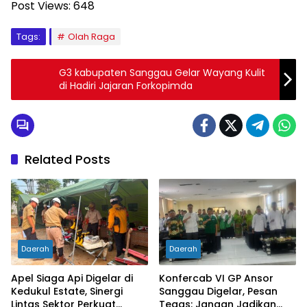
Post Views:
648
Tags:
Olah Raga
G3 kabupaten Sanggau Gelar Wayang Kulit
di Hadiri Jajaran Forkopimda
Related Posts
Daerah
Daerah
Apel Siaga Api Digelar di
Konfercab VI GP Ansor
Kedukul Estate, Sinergi
Sanggau Digelar, Pesan
Lintas Sektor Perkuat
Tegas: Jangan Jadikan