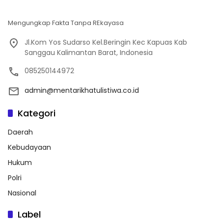
Mengungkap Fakta Tanpa REkayasa
Jl.Kom Yos Sudarso Kel.Beringin Kec Kapuas Kab
Sanggau Kalimantan Barat, Indonesia
085250144972
admin@mentarikhatulistiwa.co.id
Kategori
Daerah
Kebudayaan
Hukum
Polri
Nasional
Label