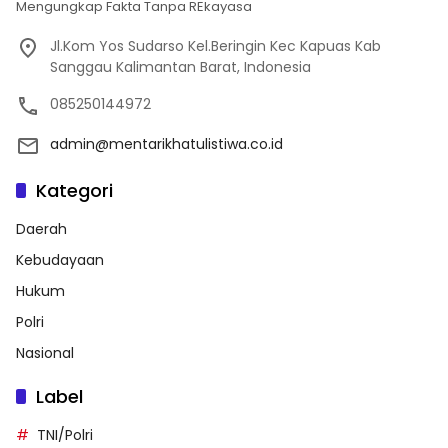
Mengungkap Fakta Tanpa REkayasa
Jl.Kom Yos Sudarso Kel.Beringin Kec Kapuas Kab
Sanggau Kalimantan Barat, Indonesia
085250144972
admin@mentarikhatulistiwa.co.id
Kategori
Daerah
Kebudayaan
Hukum
Polri
Nasional
Label
TNI/Polri