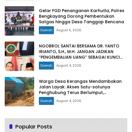
Gelar FGD Penanganan Karhutla, Polres
Bengkayang Dorong Pembentukan
Satgas hingga Desa Tanggap Bencana
Daerah
August 5, 2026
NGOBROL SANTAI BERSAMA DR. YANTO
IRIANTO, S.H., M.H: JANGAN JADIKAN
“PENGEMBALIAN UANG” SEBAGAI KUNCI
PINTU KELUAR DARI JERATAN HUKUM
Daerah
August 4, 2026
PIDANA KORUPSI
Warga Desa Kerangas Mendambakan
Jalan Layak: Akses Satu-satunya
Penghubung Terus Berlumput,
Menghambat Ekonomi dan Pelayanan
Daerah
August 4, 2026
Kesehatan
Popular Posts
Hari Jadi Ke-79, Pemprov Jatim Gratiskan