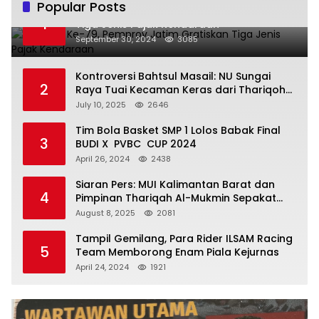
Popular Posts
Hari Jadi Ke-79, Pemprov Jatim Gratiskan
1
Tiga Jenis Pajak Kendaraan
September 30, 2024
3085
Kontroversi Bahtsul Masail: NU Sungai
2
Raya Tuai Kecaman Keras dari Thariqoh
Al Mu’min
July 10, 2025
2646
Tim Bola Basket SMP 1 Lolos Babak Final
3
BUDI X PVBC CUP 2024
April 26, 2024
2438
Siaran Pers: MUI Kalimantan Barat dan
4
Pimpinan Thariqah Al-Mukmin Sepakat
Jaga Umat
August 8, 2025
2081
Tampil Gemilang, Para Rider ILSAM Racing
5
Team Memborong Enam Piala Kejurnas
April 24, 2024
1921