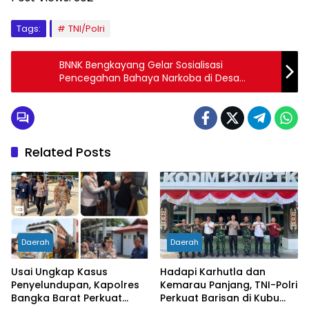
Tags:
TNI/Polri
BNNK Bengkayang Gelar Sosialisasi
Pencegahan Bahaya Narkoba di Desa
Semunying Jaya Jagoi Babang
Related Posts
Daerah
Daerah
Usai Ungkap Kasus
Hadapi Karhutla dan
Penyelundupan, Kapolres
Kemarau Panjang, TNI-Polri
Bangka Barat Perkuat
Perkuat Barisan di Kubu