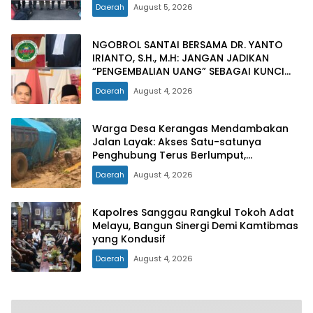
Daerah
August 5, 2026
NGOBROL SANTAI BERSAMA DR. YANTO
IRIANTO, S.H., M.H: JANGAN JADIKAN
“PENGEMBALIAN UANG” SEBAGAI KUNCI
PINTU KELUAR DARI JERATAN HUKUM
Daerah
August 4, 2026
PIDANA KORUPSI
Warga Desa Kerangas Mendambakan
Jalan Layak: Akses Satu-satunya
Penghubung Terus Berlumput,
Menghambat Ekonomi dan Pelayanan
Daerah
August 4, 2026
Kesehatan
Kapolres Sanggau Rangkul Tokoh Adat
Melayu, Bangun Sinergi Demi Kamtibmas
yang Kondusif
Daerah
August 4, 2026