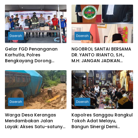
Sinergi Pengamanan di
Raya
Pelabuhan Tanjung Kalian
Daerah
Daerah
Gelar FGD Penanganan
NGOBROL SANTAI BERSAMA
Karhutla, Polres
DR. YANTO IRIANTO, S.H.,
Bengkayang Dorong
M.H: JANGAN JADIKAN
Pembentukan Satgas
“PENGEMBALIAN UANG”
hingga Desa Tanggap
SEBAGAI KUNCI PINTU
Bencana
KELUAR DARI JERATAN
HUKUM PIDANA KORUPSI
Daerah
Daerah
Warga Desa Kerangas
Kapolres Sanggau Rangkul
Mendambakan Jalan
Tokoh Adat Melayu,
Layak: Akses Satu-satunya
Bangun Sinergi Demi
Penghubung Terus
Kamtibmas yang Kondusif