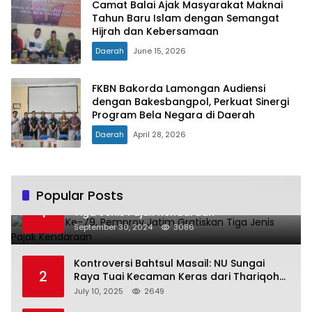
Camat Balai Ajak Masyarakat Maknai
Tahun Baru Islam dengan Semangat
Hijrah dan Kebersamaan
Daerah
June 15, 2026
FKBN Bakorda Lamongan Audiensi
dengan Bakesbangpol, Perkuat Sinergi
Program Bela Negara di Daerah
Daerah
April 28, 2026
Popular Posts
Hari Jadi Ke-79, Pemprov Jatim Gratiskan
1
Tiga Jenis Pajak Kendaraan
September 30, 2024
3086
Kontroversi Bahtsul Masail: NU Sungai
2
Raya Tuai Kecaman Keras dari Thariqoh
Al Mu’min
July 10, 2025
2649