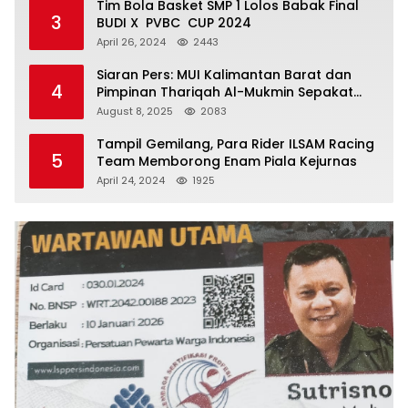
Tim Bola Basket SMP 1 Lolos Babak Final
3
BUDI X PVBC CUP 2024
April 26, 2024
2443
Siaran Pers: MUI Kalimantan Barat dan
4
Pimpinan Thariqah Al-Mukmin Sepakat
Jaga Umat
August 8, 2025
2083
Tampil Gemilang, Para Rider ILSAM Racing
5
Team Memborong Enam Piala Kejurnas
April 24, 2024
1925