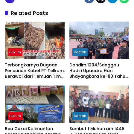
Related Posts
Hukum
Daerah
Terbongkarnya Dugaan
Dandim 1204/Sanggau
Pencurian Kabel PT Telkom,
Hadiri Upacara Hari
Berawal dari Temuan Tim
Bhayangkara ke-80 Tahun
PPWI di Lampung Timur
2026 di Polres Sanggau
Hukum
Daerah
Bea Cukai Kalimantan
Sambut 1 Muharram 1448