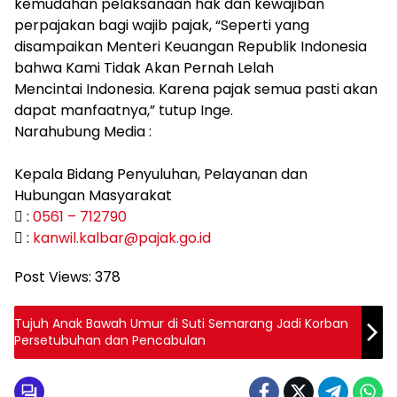
kemudahan pelaksanaan hak dan kewajiban
perpajakan bagi wajib pajak, “Seperti yang
disampaikan Menteri Keuangan Republik Indonesia
bahwa Kami Tidak Akan Pernah Lelah
Mencintai Indonesia. Karena pajak semua pasti akan
dapat manfaatnya,” tutup Inge.
Narahubung Media :
Kepala Bidang Penyuluhan, Pelayanan dan
Hubungan Masyarakat
 :
0561 – 712790
 :
kanwil.kalbar@pajak.go.id
Post Views:
378
Tujuh Anak Bawah Umur di Suti Semarang Jadi Korban
Persetubuhan dan Pencabulan