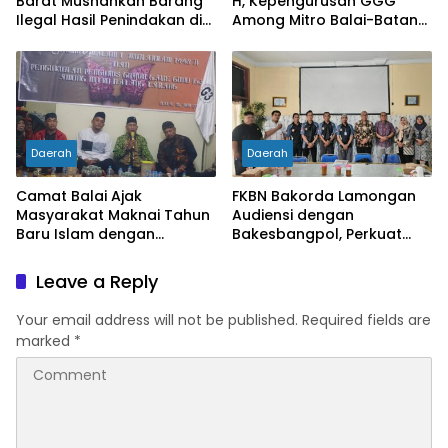
Barat Musnahkan Barang
H, Kepengurusan GGG
Ilegal Hasil Penindakan di
Among Mitro Balai-Batang
Wilayah Perbatasan
Tarang Resmi Dikukuhkan
Daerah
Daerah
Camat Balai Ajak
FKBN Bakorda Lamongan
Masyarakat Maknai Tahun
Audiensi dengan
Baru Islam dengan
Bakesbangpol, Perkuat
Semangat Hijrah dan
Sinergi Program Bela
Kebersamaan
Negara di Daerah
Leave a Reply
Your email address will not be published.
Required fields are
marked
*