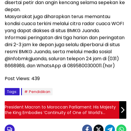
disertai petir dan angin kencang selama sepekan ke
depan.
Masyarakat juga diharapkan terus memantau
kondisi cuaca terkini melalui citra radar cuaca WOFI
yang dapat diakses di situs BMKG Juanda.
Informasi peringatan dini tiga harian dan peringatan
dini 2-3 jam ke depan juga selalu diperbarui di situs
resmi BMKG Juanda, serta melalui media sosial
@infobmkgjuanda, saluran telepon 24 jam di (031)
8668989, dan WhatsApp di 0895800300011.(har)
Post Views:
439
Tags:
Pendidikan
President Macron to Moroccan Parliament: His Majesty
the King Embodies ‘Continuity of One of World’s
Oldest Dynasties, One of Facets of Modernity