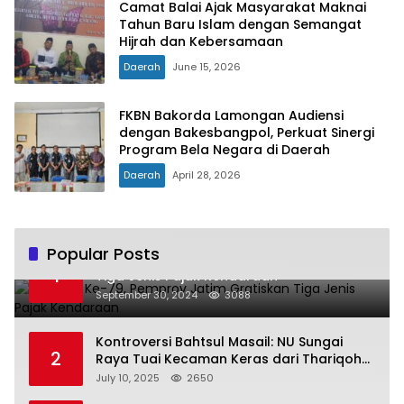
Camat Balai Ajak Masyarakat Maknai
Tahun Baru Islam dengan Semangat
Hijrah dan Kebersamaan
Daerah
June 15, 2026
FKBN Bakorda Lamongan Audiensi
dengan Bakesbangpol, Perkuat Sinergi
Program Bela Negara di Daerah
Daerah
April 28, 2026
Popular Posts
Hari Jadi Ke-79, Pemprov Jatim Gratiskan
1
Tiga Jenis Pajak Kendaraan
September 30, 2024
3088
Kontroversi Bahtsul Masail: NU Sungai
2
Raya Tuai Kecaman Keras dari Thariqoh
Al Mu’min
July 10, 2025
2650