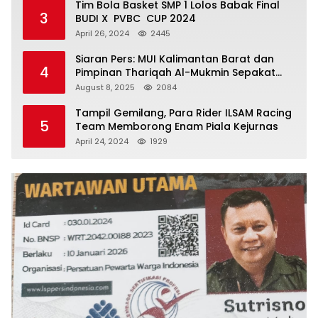
Tim Bola Basket SMP 1 Lolos Babak Final
3
BUDI X PVBC CUP 2024
April 26, 2024
2445
Siaran Pers: MUI Kalimantan Barat dan
4
Pimpinan Thariqah Al-Mukmin Sepakat
Jaga Umat
August 8, 2025
2084
Tampil Gemilang, Para Rider ILSAM Racing
5
Team Memborong Enam Piala Kejurnas
April 24, 2024
1929