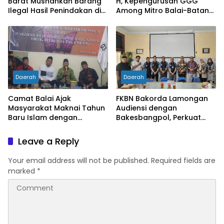
Barat Musnahkan Barang
H, Kepengurusan GGG
Ilegal Hasil Penindakan di
Among Mitro Balai-Batang
Wilayah Perbatasan
Tarang Resmi Dikukuhkan
Daerah
Daerah
Camat Balai Ajak
FKBN Bakorda Lamongan
Masyarakat Maknai Tahun
Audiensi dengan
Baru Islam dengan
Bakesbangpol, Perkuat
Semangat Hijrah dan
Sinergi Program Bela
Kebersamaan
Negara di Daerah
Leave a Reply
Your email address will not be published.
Required fields are
marked
*