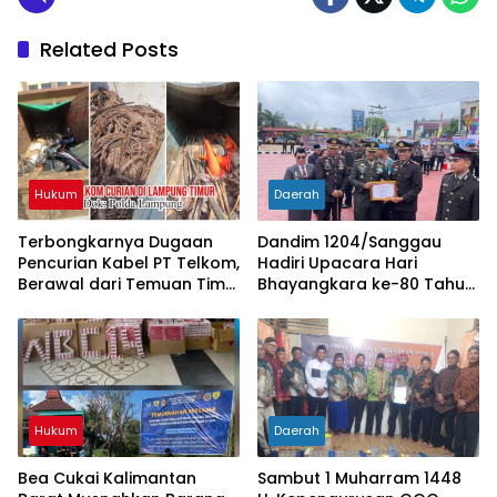
Related Posts
Hukum
Daerah
Terbongkarnya Dugaan
Dandim 1204/Sanggau
Pencurian Kabel PT Telkom,
Hadiri Upacara Hari
Berawal dari Temuan Tim
Bhayangkara ke-80 Tahun
PPWI di Lampung Timur
2026 di Polres Sanggau
Hukum
Daerah
Bea Cukai Kalimantan
Sambut 1 Muharram 1448