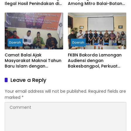
Ilegal Hasil Penindakan di
Among Mitro Balai-Batang
Wilayah Perbatasan
Tarang Resmi Dikukuhkan
Daerah
Daerah
Camat Balai Ajak
FKBN Bakorda Lamongan
Masyarakat Maknai Tahun
Audiensi dengan
Baru Islam dengan
Bakesbangpol, Perkuat
Semangat Hijrah dan
Sinergi Program Bela
Kebersamaan
Negara di Daerah
Leave a Reply
Your email address will not be published.
Required fields are
marked
*