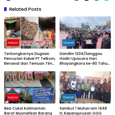
Related Posts
Hukum
Daerah
Terbongkarnya Dugaan
Dandim 1204/Sanggau
Pencurian Kabel PT Telkom,
Hadiri Upacara Hari
Berawal dari Temuan Tim
Bhayangkara ke-80 Tahun
PPWI di Lampung Timur
2026 di Polres Sanggau
Hukum
Daerah
Bea Cukai Kalimantan
Sambut 1 Muharram 1448
Barat Musnahkan Barang
H, Kepengurusan GGG