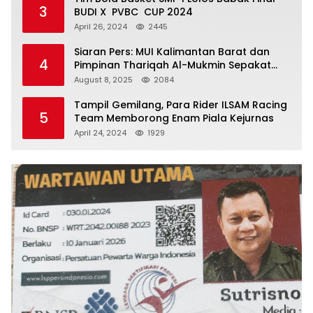
3
BUDI X PVBC CUP 2024
April 26, 2024
2445
Siaran Pers: MUI Kalimantan Barat dan
4
Pimpinan Thariqah Al-Mukmin Sepakat
Jaga Umat
August 8, 2025
2084
Tampil Gemilang, Para Rider ILSAM Racing
5
Team Memborong Enam Piala Kejurnas
April 24, 2024
1929