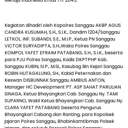
Menuju Indonesia Emas Th. 2045.
Kegiatan dihadiri oleh Kapolres Sanggau AKBP AGUS
CANDRA KUSUMAH, S.H., S.I.K., Dandim 1204/Sanggau
LETKOL. INF. SUBANDI, S.E., M.I.P., Ketua PN Sanggau
VICTOR SURYADIPTA, S.H.,Waka Polres Sanggau
KOMPOL YAFET EFRAIM PATABANG, S.H., S.I.K., beserta
para PJU Polres Sanggau, Kadis DKPTPHP Kab.
Sanggau KUBIN, SI.P., M.Si., Kasubag Bin Kejari Sanggau
ROBIN HUTAGALUNG, SH., Kabid Peternakan dan
Keswan DISBUNNAK Sanggau AMBIUS ANTON,
Manager HC Development PT. ASP SAHAT PARULIAN
SINAGA, Ketua Bhayangkari Cab. Sanggau Ny. TAMI
SUPARNO, Wakil Ketua Bhayangkari Cab. Sanggau Ny.
CLARA YAFET PATABANG beserta Pengurus
Bhayangkari Cabang dan Ranting, para Kapolsek
jajaran Polres Sanggau, Bhabinkamtibmas Polsek