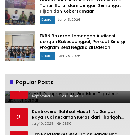
Tahun Baru Islam dengan Semangat
Hijrah dan Kebersamaan
Daerah
June 15, 2026
FKBN Bakorda Lamongan Audiensi
dengan Bakesbangpol, Perkuat Sinergi
Program Bela Negara di Daerah
Daerah
April 28, 2026
Popular Posts
Hari Jadi Ke-79, Pemprov Jatim Gratiskan
1
Tiga Jenis Pajak Kendaraan
September 30, 2024
3088
Kontroversi Bahtsul Masail: NU Sungai
2
Raya Tuai Kecaman Keras dari Thariqoh
Al Mu’min
July 10, 2025
2650
Tim Bola Basket SMP 1 Lolos Babak Final