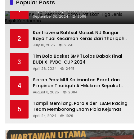
Popular Posts
Hari Jadi Ke-79, Pemprov Jatim Gratiskan
1
Tiga Jenis Pajak Kendaraan
September 30, 2024
3088
Kontroversi Bahtsul Masail: NU Sungai
2
Raya Tuai Kecaman Keras dari Thariqoh
Al Mu’min
July 10, 2025
2650
Tim Bola Basket SMP 1 Lolos Babak Final
3
BUDI X PVBC CUP 2024
April 26, 2024
2445
Siaran Pers: MUI Kalimantan Barat dan
4
Pimpinan Thariqah Al-Mukmin Sepakat
Jaga Umat
August 8, 2025
2084
Tampil Gemilang, Para Rider ILSAM Racing
5
Team Memborong Enam Piala Kejurnas
April 24, 2024
1929