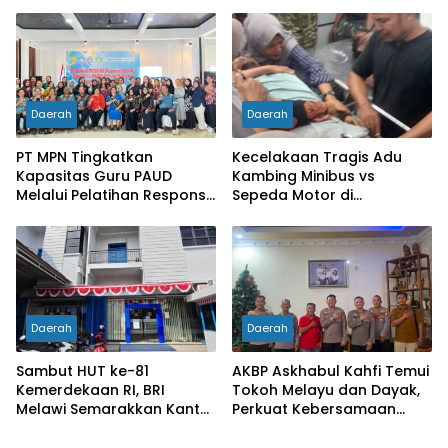
Pencegahan Karhutla di
Organisasi Batu Loncatan
Mukok
Kejar Jabatan
Daerah
Daerah
PT MPN Tingkatkan
Kecelakaan Tragis Adu
Kapasitas Guru PAUD
Kambing Minibus vs
Melalui Pelatihan Responsif
Sepeda Motor di
Gender di Meliau
Sarolangun, Dua Orang
Meninggal Dunia
Daerah
Daerah
Sambut HUT ke-81
AKBP Askhabul Kahfi Temui
Kemerdekaan RI, BRI
Tokoh Melayu dan Dayak,
Melawi Semarakkan Kantor
Perkuat Kebersamaan
dengan Nuansa Merah
Menjaga Melawi
Putih