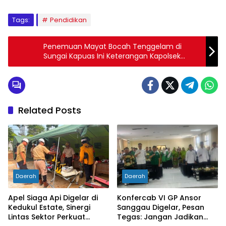
Tags:
Pendidikan
Penemuan Mayat Bocah Tenggelam di
Sungai Kapuas Ini Keterangan Kapolsek
Belitang Kabupaten Sekadau
Related Posts
Daerah
Daerah
Apel Siaga Api Digelar di
Konfercab VI GP Ansor
Kedukul Estate, Sinergi
Sanggau Digelar, Pesan
Lintas Sektor Perkuat
Tegas: Jangan Jadikan