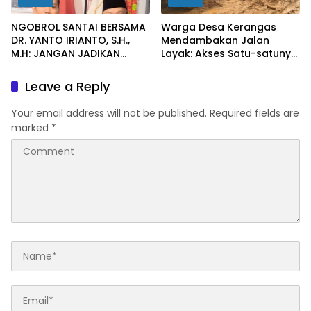
NGOBROL SANTAI BERSAMA
Warga Desa Kerangas
DR. YANTO IRIANTO, S.H.,
Mendambakan Jalan
M.H: JANGAN JADIKAN
Layak: Akses Satu-satunya
“PENGEMBALIAN UANG”
Penghubung Terus
SEBAGAI KUNCI PINTU
Berlumput, Menghambat
Leave a Reply
KELUAR DARI JERATAN
Ekonomi dan Pelayanan
HUKUM PIDANA KORUPSI
Kesehatan
Your email address will not be published.
Required fields are
marked
*