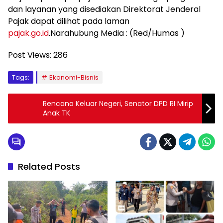
dan layanan yang disediakan Direktorat Jenderal
Pajak dapat dilihat pada laman
pajak.go.id
.Narahubung Media : (Red/Humas )
Post Views:
286
Tags:
Ekonomi-Bisnis
Rencana Keluar Negeri, Senator DPD RI Mirip
Anak TK
Related Posts