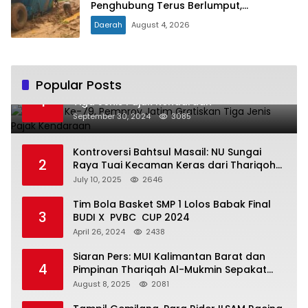
Penghubung Terus Berlumput,
Menghambat Ekonomi dan Pelayanan
Daerah
August 4, 2026
Kesehatan
Popular Posts
Hari Jadi Ke-79, Pemprov Jatim Gratiskan
1
Tiga Jenis Pajak Kendaraan
September 30, 2024
3085
Kontroversi Bahtsul Masail: NU Sungai
2
Raya Tuai Kecaman Keras dari Thariqoh
Al Mu’min
July 10, 2025
2646
Tim Bola Basket SMP 1 Lolos Babak Final
3
BUDI X PVBC CUP 2024
April 26, 2024
2438
Siaran Pers: MUI Kalimantan Barat dan
4
Pimpinan Thariqah Al-Mukmin Sepakat
Jaga Umat
August 8, 2025
2081