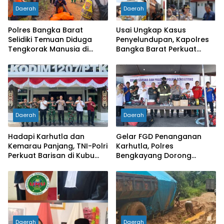
Daerah
Daerah
Polres Bangka Barat
Usai Ungkap Kasus
Selidiki Temuan Diduga
Penyelundupan, Kapolres
Tengkorak Manusia di
Bangka Barat Perkuat
Jebus, Warga Diminta Tak
Sinergi Pengamanan di
Berspekulasi
Pelabuhan Tanjung Kalian
Daerah
Daerah
Hadapi Karhutla dan
Gelar FGD Penanganan
Kemarau Panjang, TNI-Polri
Karhutla, Polres
Perkuat Barisan di Kubu
Bengkayang Dorong
Raya
Pembentukan Satgas
hingga Desa Tanggap
Bencana
Daerah
Daerah