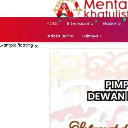
Skip
to
content
HOME
Internasional
Nasional
Indeks Berita
Lainnya
×