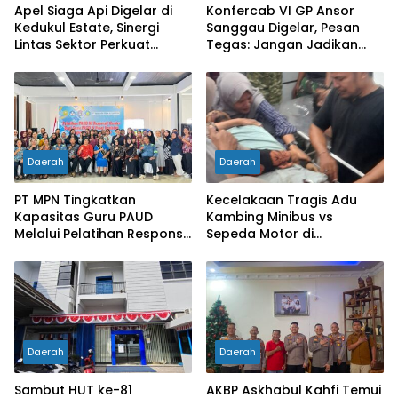
Apel Siaga Api Digelar di
Konfercab VI GP Ansor
Kedukul Estate, Sinergi
Sanggau Digelar, Pesan
Lintas Sektor Perkuat
Tegas: Jangan Jadikan
Pencegahan Karhutla di
Organisasi Batu Loncatan
Mukok
Kejar Jabatan
Daerah
Daerah
PT MPN Tingkatkan
Kecelakaan Tragis Adu
Kapasitas Guru PAUD
Kambing Minibus vs
Melalui Pelatihan Responsif
Sepeda Motor di
Gender di Meliau
Sarolangun, Dua Orang
Meninggal Dunia
Daerah
Daerah
Sambut HUT ke-81
AKBP Askhabul Kahfi Temui