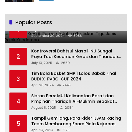
Popular Posts
Hari Jadi Ke-79, Pemprov Jatim Gratiskan
1
Tiga Jenis Pajak Kendaraan
September 30, 2024
3088
Kontroversi Bahtsul Masail: NU Sungai
2
Raya Tuai Kecaman Keras dari Thariqoh
Al Mu’min
July 10, 2025
2650
Tim Bola Basket SMP 1 Lolos Babak Final
3
BUDI X PVBC CUP 2024
April 26, 2024
2445
Siaran Pers: MUI Kalimantan Barat dan
4
Pimpinan Thariqah Al-Mukmin Sepakat
Jaga Umat
August 8, 2025
2084
Tampil Gemilang, Para Rider ILSAM Racing
5
Team Memborong Enam Piala Kejurnas
April 24, 2024
1929