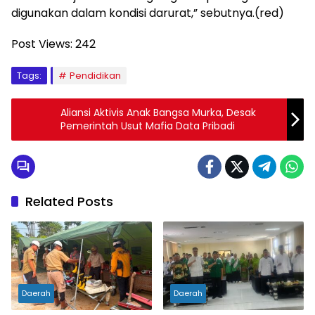
digunakan dalam kondisi darurat,” sebutnya.(red)
Post Views:
242
Tags:
Pendidikan
Aliansi Aktivis Anak Bangsa Murka, Desak
Pemerintah Usut Mafia Data Pribadi
Related Posts
Daerah
Daerah