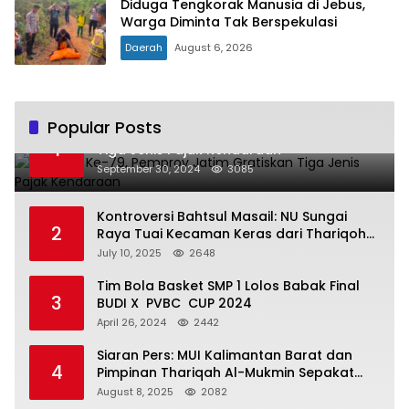
Diduga Tengkorak Manusia di Jebus,
Warga Diminta Tak Berspekulasi
Daerah
August 6, 2026
Popular Posts
Hari Jadi Ke-79, Pemprov Jatim Gratiskan
1
Tiga Jenis Pajak Kendaraan
September 30, 2024
3085
Kontroversi Bahtsul Masail: NU Sungai
2
Raya Tuai Kecaman Keras dari Thariqoh
Al Mu’min
July 10, 2025
2648
Tim Bola Basket SMP 1 Lolos Babak Final
3
BUDI X PVBC CUP 2024
April 26, 2024
2442
Siaran Pers: MUI Kalimantan Barat dan
4
Pimpinan Thariqah Al-Mukmin Sepakat
Jaga Umat
August 8, 2025
2082