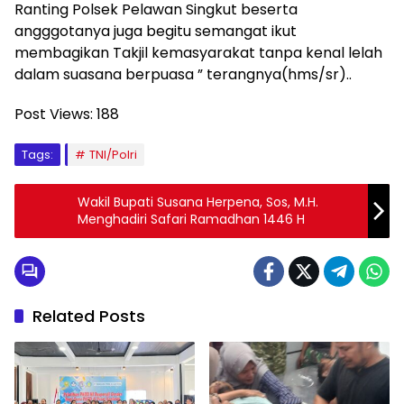
Ranting Polsek Pelawan Singkut beserta
angggotanya juga begitu semangat ikut
membagikan Takjil kemasyarakat tanpa kenal lelah
dalam suasana berpuasa ” terangnya(hms/sr)..
Post Views:
188
Tags:
TNI/Polri
Wakil Bupati Susana Herpena, Sos, M.H.
Menghadiri Safari Ramadhan 1446 H
Related Posts