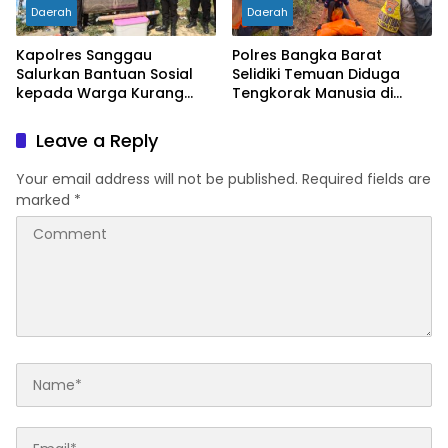
Daerah
Daerah
Kapolres Sanggau
Polres Bangka Barat
Salurkan Bantuan Sosial
Selidiki Temuan Diduga
kepada Warga Kurang
Tengkorak Manusia di
Mampu di Kelurahan Bunut,
Jebus, Warga Diminta Tak
Wujud Nyata Kepedulian
Berspekulasi
Leave a Reply
Polri Hadir untuk
Masyarakat
Your email address will not be published.
Required fields are
marked
*