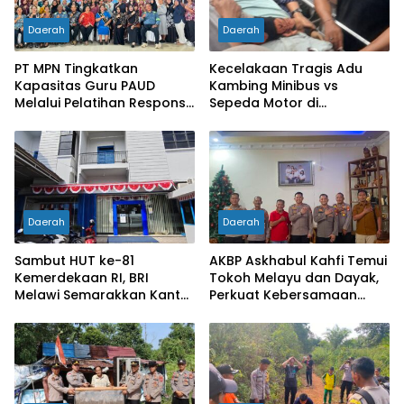
Daerah
Daerah
PT MPN Tingkatkan
Kecelakaan Tragis Adu
Kapasitas Guru PAUD
Kambing Minibus vs
Melalui Pelatihan Responsif
Sepeda Motor di
Gender di Meliau
Sarolangun, Dua Orang
Meninggal Dunia
Daerah
Daerah
Sambut HUT ke-81
AKBP Askhabul Kahfi Temui
Kemerdekaan RI, BRI
Tokoh Melayu dan Dayak,
Melawi Semarakkan Kantor
Perkuat Kebersamaan
dengan Nuansa Merah
Menjaga Melawi
Putih