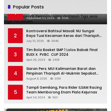
Popular Posts
Hari Jadi Ke-79, Pemprov Jatim Gratiskan
1
Tiga Jenis Pajak Kendaraan
September 30, 2024
3085
Kontroversi Bahtsul Masail: NU Sungai
2
Raya Tuai Kecaman Keras dari Thariqoh
Al Mu’min
July 10, 2025
2646
Tim Bola Basket SMP 1 Lolos Babak Final
3
BUDI X PVBC CUP 2024
April 26, 2024
2438
Siaran Pers: MUI Kalimantan Barat dan
4
Pimpinan Thariqah Al-Mukmin Sepakat
Jaga Umat
August 8, 2025
2081
Tampil Gemilang, Para Rider ILSAM Racing
5
Team Memborong Enam Piala Kejurnas
April 24, 2024
1921