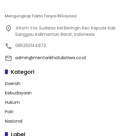
Mengungkap Fakta Tanpa REkayasa
Jl.Kom Yos Sudarso Kel.Beringin Kec Kapuas Kab
Sanggau Kalimantan Barat, Indonesia
085250144972
admin@mentarikhatulistiwa.co.id
Kategori
Daerah
Kebudayaan
Hukum
Polri
Nasional
Label