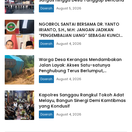
Daerah
August 5, 2026
NGOBROL SANTAI BERSAMA DR. YANTO
IRIANTO, S.H., M.H: JANGAN JADIKAN
“PENGEMBALIAN UANG” SEBAGAI KUNCI
PINTU KELUAR DARI JERATAN HUKUM
Daerah
August 4, 2026
PIDANA KORUPSI
Warga Desa Kerangas Mendambakan
Jalan Layak: Akses Satu-satunya
Penghubung Terus Berlumput,
Menghambat Ekonomi dan Pelayanan
Daerah
August 4, 2026
Kesehatan
Kapolres Sanggau Rangkul Tokoh Adat
Melayu, Bangun Sinergi Demi Kamtibmas
yang Kondusif
Daerah
August 4, 2026