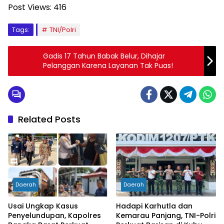
Post Views:
416
Tags:
TNI/Polri
Gadis 17 Tahun Babak Belur, Dihajar
Pelanggan Karena Layanan Tak Puas!
Related Posts
Daerah
Daerah
Usai Ungkap Kasus
Hadapi Karhutla dan
Penyelundupan, Kapolres
Kemarau Panjang, TNI-Polri