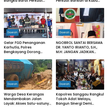
Bangka Barat Perkuat
Perkuat Barisan di Kubu
Sinergi Pengamanan di
Raya
Pelabuhan Tanjung Kalian
Daerah
Daerah
Gelar FGD Penanganan
NGOBROL SANTAI BERSAMA
Karhutla, Polres
DR. YANTO IRIANTO, S.H.,
Bengkayang Dorong
M.H: JANGAN JADIKAN
Pembentukan Satgas
“PENGEMBALIAN UANG”
hingga Desa Tanggap
SEBAGAI KUNCI PINTU
Bencana
KELUAR DARI JERATAN
HUKUM PIDANA KORUPSI
Daerah
Daerah
Warga Desa Kerangas
Kapolres Sanggau Rangkul
Mendambakan Jalan
Tokoh Adat Melayu,
Layak: Akses Satu-satunya
Bangun Sinergi Demi