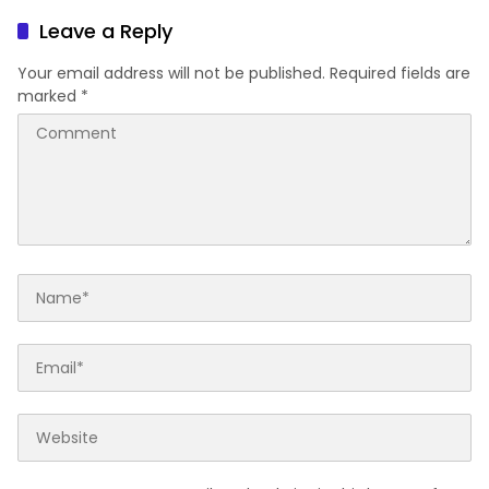
Penghubung Terus
Kamtibmas yang Kondusif
Berlumput, Menghambat
Leave a Reply
Ekonomi dan Pelayanan
Kesehatan
Your email address will not be published.
Required fields are
marked
*