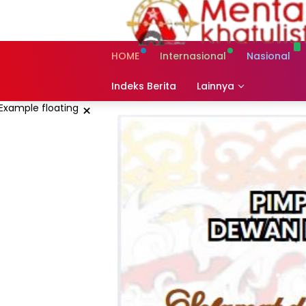
Skip
to
content
HOME
Internasional
Nasional
Indeks Berita
Lainnya
×