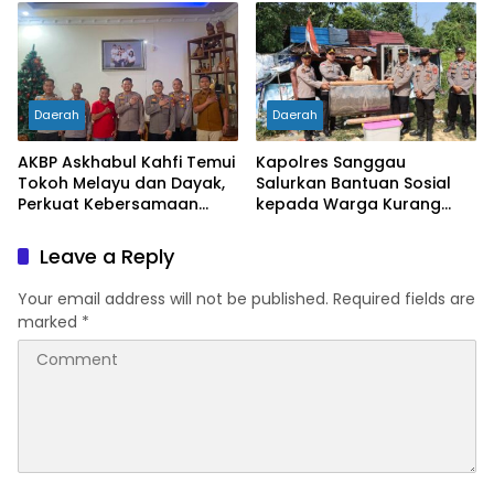
Asusila
Putih
Daerah
Daerah
AKBP Askhabul Kahfi Temui
Kapolres Sanggau
Tokoh Melayu dan Dayak,
Salurkan Bantuan Sosial
Perkuat Kebersamaan
kepada Warga Kurang
Menjaga Melawi
Mampu di Kelurahan Bunut,
Wujud Nyata Kepedulian
Leave a Reply
Polri Hadir untuk
Masyarakat
Your email address will not be published.
Required fields are
marked
*