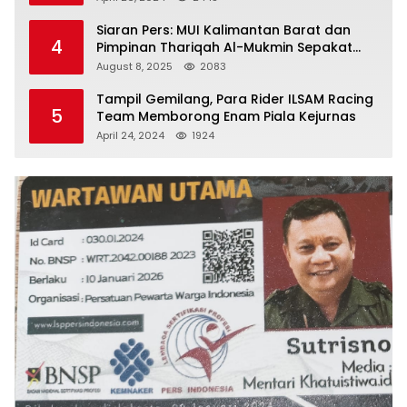
Siaran Pers: MUI Kalimantan Barat dan
4
Pimpinan Thariqah Al-Mukmin Sepakat
Jaga Umat
August 8, 2025
2083
Tampil Gemilang, Para Rider ILSAM Racing
5
Team Memborong Enam Piala Kejurnas
April 24, 2024
1924