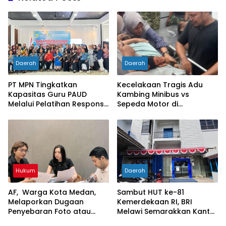
Daerah
Daerah
PT MPN Tingkatkan
Kecelakaan Tragis Adu
Kapasitas Guru PAUD
Kambing Minibus vs
Melalui Pelatihan Responsif
Sepeda Motor di
Gender di Meliau
Sarolangun, Dua Orang
Meninggal Dunia
Hukum
Daerah
AF, Warga Kota Medan,
Sambut HUT ke-81
Melaporkan Dugaan
Kemerdekaan RI, BRI
Penyebaran Foto atau
Melawi Semarakkan Kantor
Gambar Bernuansa
dengan Nuansa Merah