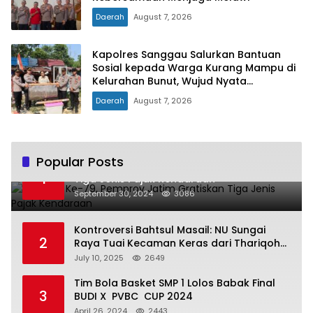
Daerah
August 7, 2026
Kapolres Sanggau Salurkan Bantuan
Sosial kepada Warga Kurang Mampu di
Kelurahan Bunut, Wujud Nyata
Kepedulian Polri Hadir untuk Masyarakat
Daerah
August 7, 2026
Popular Posts
Hari Jadi Ke-79, Pemprov Jatim Gratiskan
1
Tiga Jenis Pajak Kendaraan
September 30, 2024
3086
Kontroversi Bahtsul Masail: NU Sungai
2
Raya Tuai Kecaman Keras dari Thariqoh
Al Mu’min
July 10, 2025
2649
Tim Bola Basket SMP 1 Lolos Babak Final
3
BUDI X PVBC CUP 2024
April 26, 2024
2443