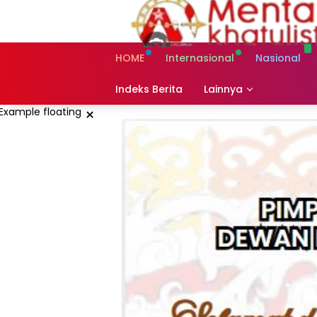
Skip
to
content
HOME
Internasional
Nasional
Indeks Berita
Lainnya
×