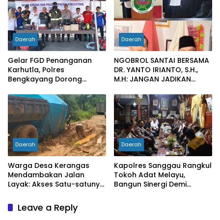
Daerah
Daerah
Gelar FGD Penanganan
NGOBROL SANTAI BERSAMA
Karhutla, Polres
DR. YANTO IRIANTO, S.H.,
Bengkayang Dorong
M.H: JANGAN JADIKAN
Pembentukan Satgas
“PENGEMBALIAN UANG”
hingga Desa Tanggap
SEBAGAI KUNCI PINTU
Bencana
KELUAR DARI JERATAN
HUKUM PIDANA KORUPSI
Daerah
Daerah
Warga Desa Kerangas
Kapolres Sanggau Rangkul
Mendambakan Jalan
Tokoh Adat Melayu,
Layak: Akses Satu-satunya
Bangun Sinergi Demi
Penghubung Terus
Kamtibmas yang Kondusif
Berlumput, Menghambat
Leave a Reply
Ekonomi dan Pelayanan