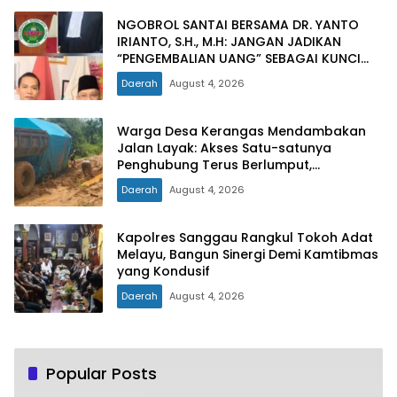
NGOBROL SANTAI BERSAMA DR. YANTO
IRIANTO, S.H., M.H: JANGAN JADIKAN
“PENGEMBALIAN UANG” SEBAGAI KUNCI
PINTU KELUAR DARI JERATAN HUKUM
Daerah
August 4, 2026
PIDANA KORUPSI
Warga Desa Kerangas Mendambakan
Jalan Layak: Akses Satu-satunya
Penghubung Terus Berlumput,
Menghambat Ekonomi dan Pelayanan
Daerah
August 4, 2026
Kesehatan
Kapolres Sanggau Rangkul Tokoh Adat
Melayu, Bangun Sinergi Demi Kamtibmas
yang Kondusif
Daerah
August 4, 2026
Popular Posts
Hari Jadi Ke-79, Pemprov Jatim Gratiskan
1
Tiga Jenis Pajak Kendaraan