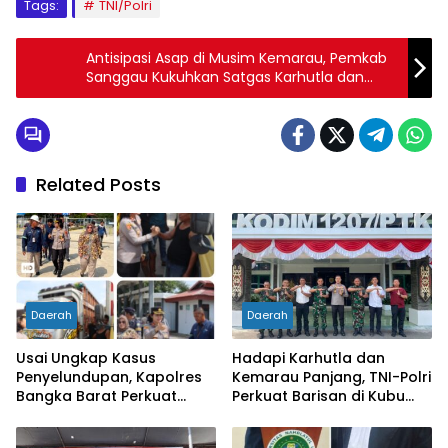
Tags:
TNI/Polri
Antisipasi Asap di Musim Kemarau, Pemkab
Sanggau Kukuhkan Satgas Karhutla dan
Siaga Penuh Hadapi Ancaman
Related Posts
Daerah
Daerah
Usai Ungkap Kasus
Hadapi Karhutla dan
Penyelundupan, Kapolres
Kemarau Panjang, TNI-Polri
Bangka Barat Perkuat
Perkuat Barisan di Kubu
Sinergi Pengamanan di
Raya
Pelabuhan Tanjung Kalian