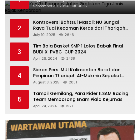
September 30, 2024
3085
Kontroversi Bahtsul Masail: NU Sungai
2
Raya Tuai Kecaman Keras dari Thariqoh
Al Mu’min
July 10, 2025
2646
Tim Bola Basket SMP 1 Lolos Babak Final
3
BUDI X PVBC CUP 2024
April 26, 2024
2438
Siaran Pers: MUI Kalimantan Barat dan
4
Pimpinan Thariqah Al-Mukmin Sepakat
Jaga Umat
August 8, 2025
2081
Tampil Gemilang, Para Rider ILSAM Racing
5
Team Memborong Enam Piala Kejurnas
April 24, 2024
1921