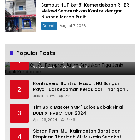
Sambut HUT ke-81 Kemerdekaan RI, BRI
Melawi Semarakkan Kantor dengan
Nuansa Merah Putih
Daerah
August 7, 2026
Popular Posts
Hari Jadi Ke-79, Pemprov Jatim Gratiskan
1
Tiga Jenis Pajak Kendaraan
September 30, 2024
3088
Kontroversi Bahtsul Masail: NU Sungai
2
Raya Tuai Kecaman Keras dari Thariqoh
Al Mu’min
July 10, 2025
2651
Tim Bola Basket SMP 1 Lolos Babak Final
3
BUDI X PVBC CUP 2024
April 26, 2024
2446
Siaran Pers: MUI Kalimantan Barat dan
4
Pimpinan Thariqah Al-Mukmin Sepakat