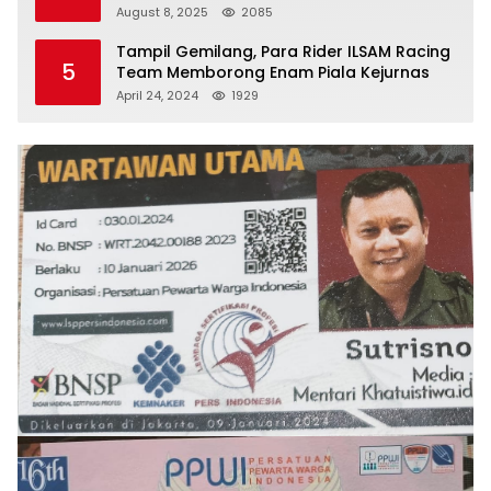
Jaga Umat
August 8, 2025
2085
Tampil Gemilang, Para Rider ILSAM Racing
5
Team Memborong Enam Piala Kejurnas
April 24, 2024
1929