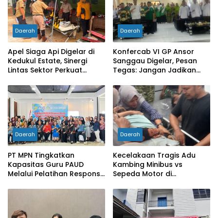
Daerah
Daerah
Apel Siaga Api Digelar di
Konfercab VI GP Ansor
Kedukul Estate, Sinergi
Sanggau Digelar, Pesan
Lintas Sektor Perkuat
Tegas: Jangan Jadikan
Pencegahan Karhutla di
Organisasi Batu Loncatan
Mukok
Kejar Jabatan
Daerah
Daerah
PT MPN Tingkatkan
Kecelakaan Tragis Adu
Kapasitas Guru PAUD
Kambing Minibus vs
Melalui Pelatihan Responsif
Sepeda Motor di
Gender di Meliau
Sarolangun, Dua Orang
Meninggal Dunia