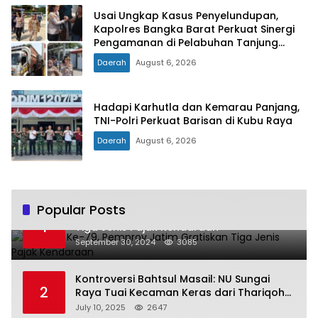
Usai Ungkap Kasus Penyelundupan,
Kapolres Bangka Barat Perkuat Sinergi
Pengamanan di Pelabuhan Tanjung
Kalian
Daerah
August 6, 2026
Hadapi Karhutla dan Kemarau Panjang,
TNI-Polri Perkuat Barisan di Kubu Raya
Daerah
August 6, 2026
Popular Posts
Hari Jadi Ke-79, Pemprov Jatim Gratiskan
1
Tiga Jenis Pajak Kendaraan
September 30, 2024
3085
Kontroversi Bahtsul Masail: NU Sungai
2
Raya Tuai Kecaman Keras dari Thariqoh
Al Mu’min
July 10, 2025
2647