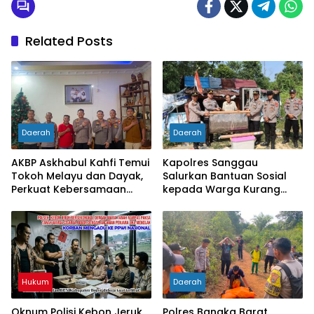
Related Posts
Daerah
Daerah
AKBP Askhabul Kahfi Temui
Kapolres Sanggau
Tokoh Melayu dan Dayak,
Salurkan Bantuan Sosial
Perkuat Kebersamaan
kepada Warga Kurang
Menjaga Melawi
Mampu di Kelurahan Bunut,
Wujud Nyata Kepedulian
Polri Hadir untuk
Masyarakat
Hukum
Daerah
Oknum Polisi Kebon Jeruk
Polres Bangka Barat