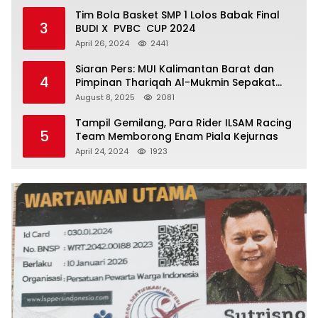
Tim Bola Basket SMP 1 Lolos Babak Final
3
BUDI X PVBC CUP 2024
April 26, 2024
2441
Siaran Pers: MUI Kalimantan Barat dan
4
Pimpinan Thariqah Al-Mukmin Sepakat
Jaga Umat
August 8, 2025
2081
Tampil Gemilang, Para Rider ILSAM Racing
5
Team Memborong Enam Piala Kejurnas
April 24, 2024
1923