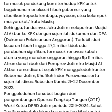
termasuk pendukung kami terhadap KPK untuk
bagaimana menelusuri hibah gubernur yang
diberikan kepada lembaga, yayasan, atau kelompok
masyarakat,” kata Musfiq.
Sehingga, tandasnya, Jaka Jatim melaporkan Masjid
Al Akbar ke KPK dengan sejumlah dokumen dan DPA
(Dokumen Pelaksanaan Anggaran). Terlebih dari
kucuran hibah hingga 47,2 miliar tidak ada
perubahan signifikan, termasuk renovasi kubah
utama yang menelan anggaran hingga Rp 11 miliar.
Aliran dana hibah dari Pemprov Jatim ke Masjid Al
Akbar ramai disorot sejak KPK menggeledah kantor
Gubernur Jatim, Khofifah Indar Parawansa serta
sejumlah dinas, Rabu dan Kamis, 21-22 Desember
2022.
Penggeledahan tersebut bagian dari
pengembangan Operasi Tangkap Tangan (OTT)
Wakil Ketua DPRD Jatim periode 2019-2024, Sahat
Tua Simanjuntak dalam kasus ijon fee hibah untuk