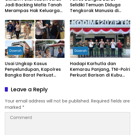
Jadi Backing Mafia Tanah
Selidiki Temuan Diduga
Merampas Hak Keluarga
Tengkorak Manusia di
Ambar Witjaksono
Jebus, Warga Diminta Tak
Sutarman
Berspekulasi
Daerah
Daerah
Usai Ungkap Kasus
Hadapi Karhutla dan
Penyelundupan, Kapolres
Kemarau Panjang, TNI-Polri
Bangka Barat Perkuat
Perkuat Barisan di Kubu
Sinergi Pengamanan di
Raya
Pelabuhan Tanjung Kalian
Leave a Reply
Your email address will not be published.
Required fields are
marked
*