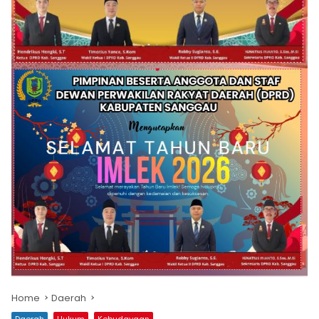
Home
Daerah
Daerah
Hukum
Kebudayaan