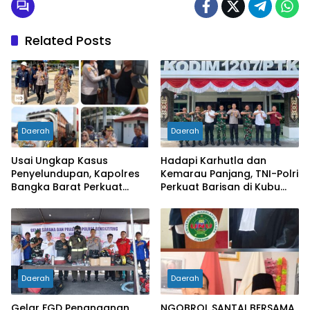
Related Posts
Daerah
Daerah
Usai Ungkap Kasus
Hadapi Karhutla dan
Penyelundupan, Kapolres
Kemarau Panjang, TNI-Polri
Bangka Barat Perkuat
Perkuat Barisan di Kubu
Sinergi Pengamanan di
Raya
Pelabuhan Tanjung Kalian
Daerah
Daerah
Gelar FGD Penanganan
NGOBROL SANTAI BERSAMA