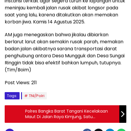
instansi terkait agar segera turun ke lapangan untuk
meninjau kembali jalan rusak akibat longsor pada
saat yang lalu, karena ditakutkan akan memakan
korban jiwa. Kamis 14 Agustus 2025.
AM juga menegaskan bahwa jikalau dibiarkan
berlarut larut akan semakin rusak parah, memakan
badan jalan akibatnya sarana transportasi darat
penghubung antara Desa Mungguk dan Desa Sungai
Ringgin tidak bisa efektif bahkan lumpuh, tutupnya.
(Tim/Boim)
Post Views:
211
Tags:
TNI/Polri
Polres Bangka Barat Tangani Kecelakaan
Maut Di Jalan Raya Kimjung, Satu
Pengendara Meninggal Di Tempat