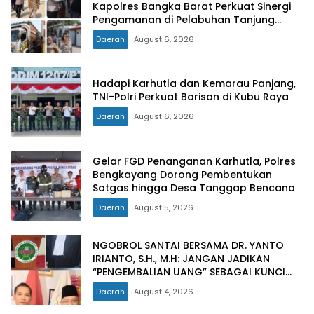
Kapolres Bangka Barat Perkuat Sinergi
Pengamanan di Pelabuhan Tanjung
Kalian
Daerah
August 6, 2026
Hadapi Karhutla dan Kemarau Panjang,
TNI-Polri Perkuat Barisan di Kubu Raya
Daerah
August 6, 2026
Gelar FGD Penanganan Karhutla, Polres
Bengkayang Dorong Pembentukan
Satgas hingga Desa Tanggap Bencana
Daerah
August 5, 2026
NGOBROL SANTAI BERSAMA DR. YANTO
IRIANTO, S.H., M.H: JANGAN JADIKAN
“PENGEMBALIAN UANG” SEBAGAI KUNCI
PINTU KELUAR DARI JERATAN HUKUM
Daerah
August 4, 2026
PIDANA KORUPSI