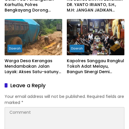
Karhutla, Polres
DR. YANTO IRIANTO, S.H.,
Bengkayang Dorong
M.H: JANGAN JADIKAN
Pembentukan Satgas
“PENGEMBALIAN UANG”
hingga Desa Tanggap
SEBAGAI KUNCI PINTU
Bencana
KELUAR DARI JERATAN
HUKUM PIDANA KORUPSI
Daerah
Daerah
Warga Desa Kerangas
Kapolres Sanggau Rangkul
Mendambakan Jalan
Tokoh Adat Melayu,
Layak: Akses Satu-satunya
Bangun Sinergi Demi
Penghubung Terus
Kamtibmas yang Kondusif
Berlumput, Menghambat
Leave a Reply
Ekonomi dan Pelayanan
Kesehatan
Your email address will not be published.
Required fields are
marked
*