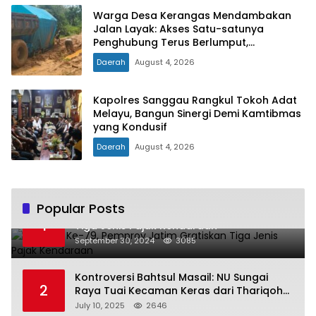
Warga Desa Kerangas Mendambakan
Jalan Layak: Akses Satu-satunya
Penghubung Terus Berlumput,
Menghambat Ekonomi dan Pelayanan
Daerah
August 4, 2026
Kesehatan
Kapolres Sanggau Rangkul Tokoh Adat
Melayu, Bangun Sinergi Demi Kamtibmas
yang Kondusif
Daerah
August 4, 2026
Popular Posts
Hari Jadi Ke-79, Pemprov Jatim Gratiskan
1
Tiga Jenis Pajak Kendaraan
September 30, 2024
3085
Kontroversi Bahtsul Masail: NU Sungai
2
Raya Tuai Kecaman Keras dari Thariqoh
Al Mu’min
July 10, 2025
2646