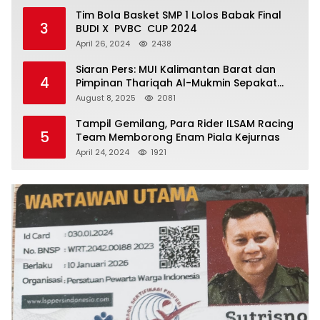
Tim Bola Basket SMP 1 Lolos Babak Final
3
BUDI X PVBC CUP 2024
April 26, 2024
2438
Siaran Pers: MUI Kalimantan Barat dan
4
Pimpinan Thariqah Al-Mukmin Sepakat
Jaga Umat
August 8, 2025
2081
Tampil Gemilang, Para Rider ILSAM Racing
5
Team Memborong Enam Piala Kejurnas
April 24, 2024
1921