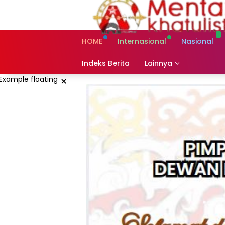
Skip
to
content
HOME
Internasional
Nasional
Indeks Berita
Lainnya
×