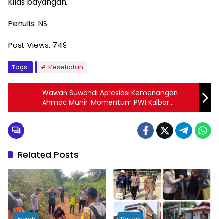
Kilas bayangan.
Penulis: NS
Post Views:
749
Tags:
Kesehatan
Wawan Suwandi Apresiasi Kemenangan
Ahmad Munir: Momentum PWI Kalbar
Perkuat Hubungan dengan Pemerintah dan
Swasta
Related Posts
Daerah
Daerah