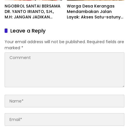
NGOBROL SANTAI BERSAMA
Warga Desa Kerangas
DR. YANTO IRIANTO, S.H.,
Mendambakan Jalan
M.H: JANGAN JADIKAN
Layak: Akses Satu-satunya
“PENGEMBALIAN UANG”
Penghubung Terus
SEBAGAI KUNCI PINTU
Berlumput, Menghambat
Leave a Reply
KELUAR DARI JERATAN
Ekonomi dan Pelayanan
HUKUM PIDANA KORUPSI
Kesehatan
Your email address will not be published.
Required fields are
marked
*