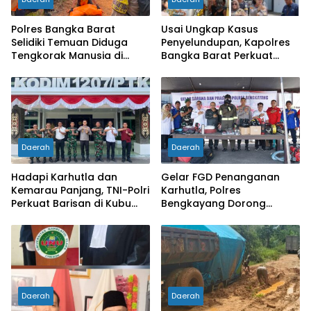
Polres Bangka Barat
Usai Ungkap Kasus
Selidiki Temuan Diduga
Penyelundupan, Kapolres
Tengkorak Manusia di
Bangka Barat Perkuat
Jebus, Warga Diminta Tak
Sinergi Pengamanan di
Berspekulasi
Pelabuhan Tanjung Kalian
Daerah
Daerah
Hadapi Karhutla dan
Gelar FGD Penanganan
Kemarau Panjang, TNI-Polri
Karhutla, Polres
Perkuat Barisan di Kubu
Bengkayang Dorong
Raya
Pembentukan Satgas
hingga Desa Tanggap
Bencana
Daerah
Daerah