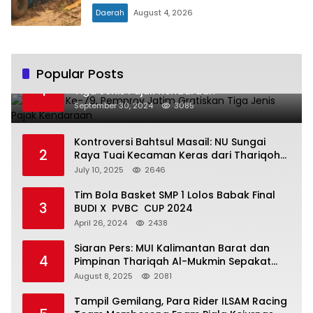
Menghambat Ekonomi dan Pelayanan
Daerah
August 4, 2026
Kesehatan
Popular Posts
Hari Jadi Ke-79, Pemprov Jatim Gratiskan
1
Tiga Jenis Pajak Kendaraan
September 30, 2024
3085
Kontroversi Bahtsul Masail: NU Sungai
2
Raya Tuai Kecaman Keras dari Thariqoh
Al Mu’min
July 10, 2025
2646
Tim Bola Basket SMP 1 Lolos Babak Final
3
BUDI X PVBC CUP 2024
April 26, 2024
2438
Siaran Pers: MUI Kalimantan Barat dan
4
Pimpinan Thariqah Al-Mukmin Sepakat
Jaga Umat
August 8, 2025
2081
Tampil Gemilang, Para Rider ILSAM Racing