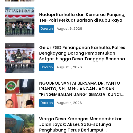
Hadapi Karhutla dan Kemarau Panjang,
TNI-Polri Perkuat Barisan di Kubu Raya
Daerah
August 6, 2026
Gelar FGD Penanganan Karhutla, Polres
Bengkayang Dorong Pembentukan
Satgas hingga Desa Tanggap Bencana
Daerah
August 5, 2026
NGOBROL SANTAI BERSAMA DR. YANTO
IRIANTO, S.H., M.H: JANGAN JADIKAN
“PENGEMBALIAN UANG” SEBAGAI KUNCI
PINTU KELUAR DARI JERATAN HUKUM
Daerah
August 4, 2026
PIDANA KORUPSI
Warga Desa Kerangas Mendambakan
Jalan Layak: Akses Satu-satunya
Penghubung Terus Berlumput,