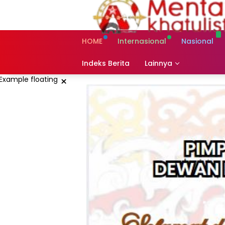
Skip
to
content
HOME
Internasional
Nasional
Indeks Berita
Lainnya
×