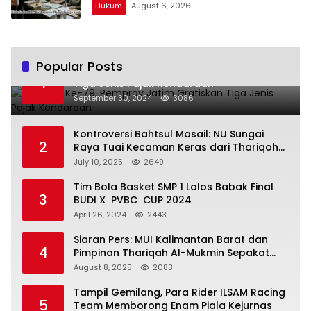
Hukum
August 6, 2026
Popular Posts
Hari Jadi Ke-79, Pemprov Jatim Gratiskan
1
Tiga Jenis Pajak Kendaraan
September 30, 2024
3086
Kontroversi Bahtsul Masail: NU Sungai
2
Raya Tuai Kecaman Keras dari Thariqoh
Al Mu’min
July 10, 2025
2649
Tim Bola Basket SMP 1 Lolos Babak Final
3
BUDI X PVBC CUP 2024
April 26, 2024
2443
Siaran Pers: MUI Kalimantan Barat dan
4
Pimpinan Thariqah Al-Mukmin Sepakat
Jaga Umat
August 8, 2025
2083
Tampil Gemilang, Para Rider ILSAM Racing
5
Team Memborong Enam Piala Kejurnas