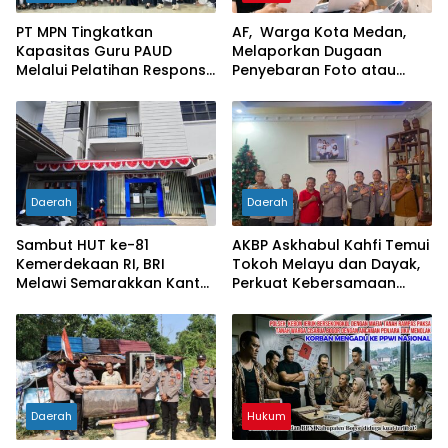
PT MPN Tingkatkan
AF, Warga Kota Medan,
Kapasitas Guru PAUD
Melaporkan Dugaan
Melalui Pelatihan Responsif
Penyebaran Foto atau
Gender di Meliau
Gambar Bernuansa
Asusila
Daerah
Daerah
Sambut HUT ke-81
AKBP Askhabul Kahfi Temui
Kemerdekaan RI, BRI
Tokoh Melayu dan Dayak,
Melawi Semarakkan Kantor
Perkuat Kebersamaan
dengan Nuansa Merah
Menjaga Melawi
Putih
Daerah
Hukum