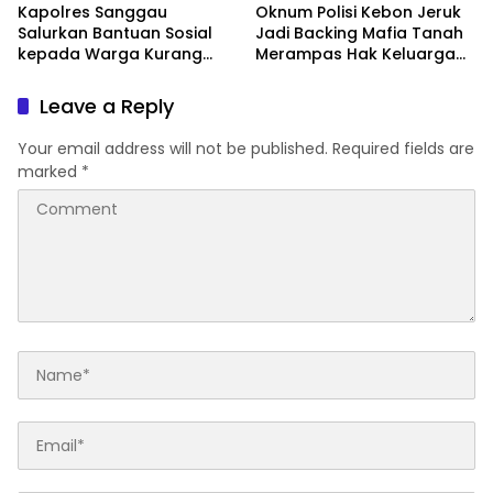
Kapolres Sanggau
Oknum Polisi Kebon Jeruk
Salurkan Bantuan Sosial
Jadi Backing Mafia Tanah
kepada Warga Kurang
Merampas Hak Keluarga
Mampu di Kelurahan Bunut,
Ambar Witjaksono
Wujud Nyata Kepedulian
Sutarman
Leave a Reply
Polri Hadir untuk
Masyarakat
Your email address will not be published.
Required fields are
marked
*