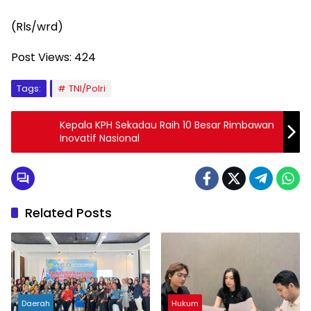
(Rls/wrd)
Post Views:
424
Tags:
TNI/Polri
Kepala KPH Sekadau Raih 10 Besar Rimbawan
Inovatif Nasional
Related Posts
Daerah
Hukum