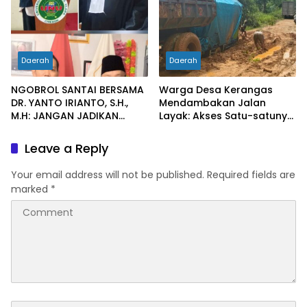
Bencana
Daerah
Daerah
NGOBROL SANTAI BERSAMA
Warga Desa Kerangas
DR. YANTO IRIANTO, S.H.,
Mendambakan Jalan
M.H: JANGAN JADIKAN
Layak: Akses Satu-satunya
“PENGEMBALIAN UANG”
Penghubung Terus
SEBAGAI KUNCI PINTU
Berlumput, Menghambat
Leave a Reply
KELUAR DARI JERATAN
Ekonomi dan Pelayanan
HUKUM PIDANA KORUPSI
Kesehatan
Your email address will not be published.
Required fields are
marked
*