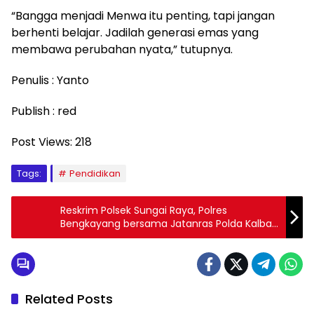
“Bangga menjadi Menwa itu penting, tapi jangan
berhenti belajar. Jadilah generasi emas yang
membawa perubahan nyata,” tutupnya.
Penulis : Yanto
Publish : red
Post Views:
218
Tags:
Pendidikan
Reskrim Polsek Sungai Raya, Polres
Bengkayang bersama Jatanras Polda Kalbar
Gerebek 2 Pelaku Pencurian
Related Posts