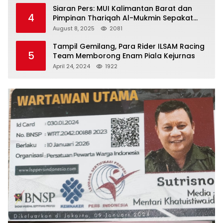
Siaran Pers: MUI Kalimantan Barat dan
4
Pimpinan Thariqah Al-Mukmin Sepakat
Jaga Umat
August 8, 2025
2081
Tampil Gemilang, Para Rider ILSAM Racing
5
Team Memborong Enam Piala Kejurnas
April 24, 2024
1922