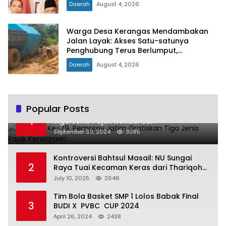
Daerah
August 4, 2026
PIDANA KORUPSI
Warga Desa Kerangas Mendambakan
Jalan Layak: Akses Satu-satunya
Penghubung Terus Berlumput,
Menghambat Ekonomi dan Pelayanan
Daerah
August 4, 2026
Kesehatan
Popular Posts
Hari Jadi Ke-79, Pemprov Jatim Gratiskan
1
Tiga Jenis Pajak Kendaraan
September 30, 2024
3085
Kontroversi Bahtsul Masail: NU Sungai
2
Raya Tuai Kecaman Keras dari Thariqoh
Al Mu’min
July 10, 2025
2646
Tim Bola Basket SMP 1 Lolos Babak Final
3
BUDI X PVBC CUP 2024
April 26, 2024
2438