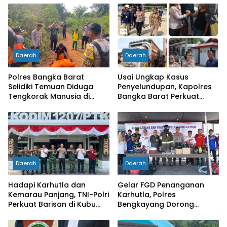
Daerah
Daerah
Polres Bangka Barat
Usai Ungkap Kasus
Selidiki Temuan Diduga
Penyelundupan, Kapolres
Tengkorak Manusia di
Bangka Barat Perkuat
Jebus, Warga Diminta Tak
Sinergi Pengamanan di
Berspekulasi
Pelabuhan Tanjung Kalian
Daerah
Daerah
Hadapi Karhutla dan
Gelar FGD Penanganan
Kemarau Panjang, TNI-Polri
Karhutla, Polres
Perkuat Barisan di Kubu
Bengkayang Dorong
Raya
Pembentukan Satgas
hingga Desa Tanggap