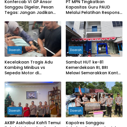
Konfercab VI GP Ansor
PT MPN Tingkatkan
Sanggau Digelar, Pesan
Kapasitas Guru PAUD
Tegas: Jangan Jadikan
Melalui Pelatihan Responsif
Organisasi Batu Loncatan
Gender di Meliau
Kejar Jabatan
Daerah
Daerah
Kecelakaan Tragis Adu
Sambut HUT ke-81
Kambing Minibus vs
Kemerdekaan RI, BRI
Sepeda Motor di
Melawi Semarakkan Kantor
Sarolangun, Dua Orang
dengan Nuansa Merah
Meninggal Dunia
Putih
Daerah
Daerah
AKBP Askhabul Kahfi Temui
Kapolres Sanggau