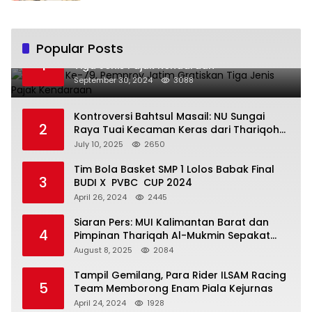
Popular Posts
Hari Jadi Ke-79, Pemprov Jatim Gratiskan
1
Tiga Jenis Pajak Kendaraan
September 30, 2024
3088
Kontroversi Bahtsul Masail: NU Sungai
2
Raya Tuai Kecaman Keras dari Thariqoh
Al Mu’min
July 10, 2025
2650
Tim Bola Basket SMP 1 Lolos Babak Final
3
BUDI X PVBC CUP 2024
April 26, 2024
2445
Siaran Pers: MUI Kalimantan Barat dan
4
Pimpinan Thariqah Al-Mukmin Sepakat
Jaga Umat
August 8, 2025
2084
Tampil Gemilang, Para Rider ILSAM Racing
5
Team Memborong Enam Piala Kejurnas
April 24, 2024
1928