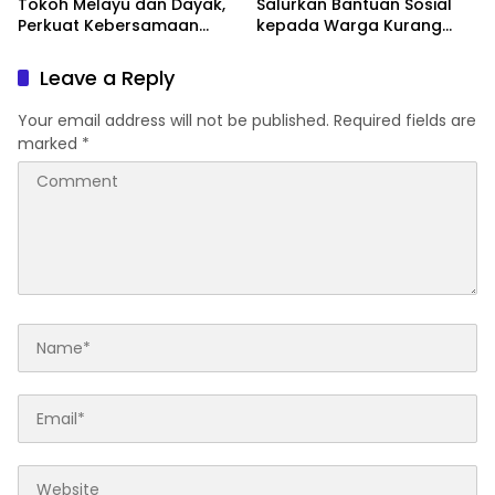
Tokoh Melayu dan Dayak,
Salurkan Bantuan Sosial
Perkuat Kebersamaan
kepada Warga Kurang
Menjaga Melawi
Mampu di Kelurahan Bunut,
Wujud Nyata Kepedulian
Leave a Reply
Polri Hadir untuk
Masyarakat
Your email address will not be published.
Required fields are
marked
*