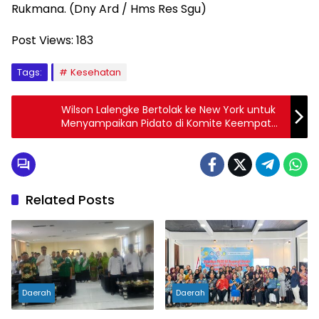
Rukmana. (Dny Ard / Hms Res Sgu)
Post Views:
183
Tags:
Kesehatan
Wilson Lalengke Bertolak ke New York untuk
Menyampaikan Pidato di Komite Keempat
PBB
Related Posts
Daerah
Daerah