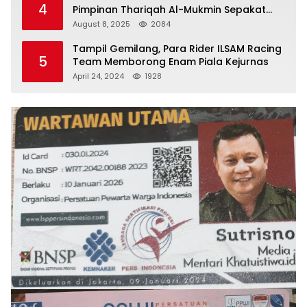
4
Pimpinan Thariqah Al-Mukmin Sepakat
Jaga Umat
August 8, 2025
2084
Tampil Gemilang, Para Rider ILSAM Racing
5
Team Memborong Enam Piala Kejurnas
April 24, 2024
1928