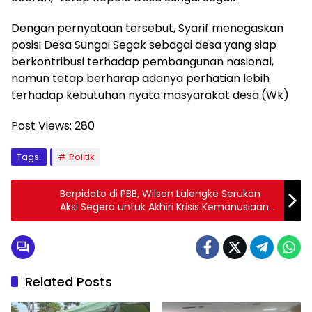
Dengan pernyataan tersebut, Syarif menegaskan
posisi Desa Sungai Segak sebagai desa yang siap
berkontribusi terhadap pembangunan nasional,
namun tetap berharap adanya perhatian lebih
terhadap kebutuhan nyata masyarakat desa.(Wk)
Post Views:
280
Tags:
Politik
Berpidato di PBB, Wilson Lalengke Serukan
Aksi Segera untuk Akhiri Krisis Kemanusiaan
di Kamp Pengungsi Tindouf
Related Posts