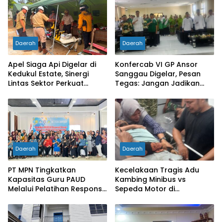
Daerah
Daerah
Apel Siaga Api Digelar di
Konfercab VI GP Ansor
Kedukul Estate, Sinergi
Sanggau Digelar, Pesan
Lintas Sektor Perkuat
Tegas: Jangan Jadikan
Pencegahan Karhutla di
Organisasi Batu Loncatan
Mukok
Kejar Jabatan
Daerah
Daerah
PT MPN Tingkatkan
Kecelakaan Tragis Adu
Kapasitas Guru PAUD
Kambing Minibus vs
Melalui Pelatihan Responsif
Sepeda Motor di
Gender di Meliau
Sarolangun, Dua Orang
Meninggal Dunia