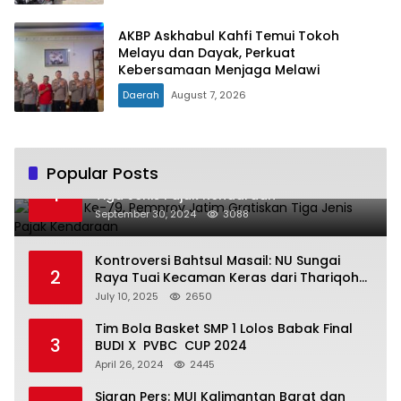
AKBP Askhabul Kahfi Temui Tokoh
Melayu dan Dayak, Perkuat
Kebersamaan Menjaga Melawi
Daerah
August 7, 2026
Popular Posts
Hari Jadi Ke-79, Pemprov Jatim Gratiskan
1
Tiga Jenis Pajak Kendaraan
September 30, 2024
3088
Kontroversi Bahtsul Masail: NU Sungai
2
Raya Tuai Kecaman Keras dari Thariqoh
Al Mu’min
July 10, 2025
2650
Tim Bola Basket SMP 1 Lolos Babak Final
3
BUDI X PVBC CUP 2024
April 26, 2024
2445
Siaran Pers: MUI Kalimantan Barat dan