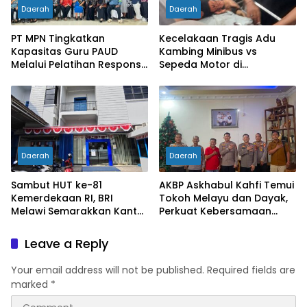
Daerah
Daerah
PT MPN Tingkatkan
Kecelakaan Tragis Adu
Kapasitas Guru PAUD
Kambing Minibus vs
Melalui Pelatihan Responsif
Sepeda Motor di
Gender di Meliau
Sarolangun, Dua Orang
Meninggal Dunia
Daerah
Daerah
Sambut HUT ke-81
AKBP Askhabul Kahfi Temui
Kemerdekaan RI, BRI
Tokoh Melayu dan Dayak,
Melawi Semarakkan Kantor
Perkuat Kebersamaan
dengan Nuansa Merah
Menjaga Melawi
Putih
Leave a Reply
Your email address will not be published.
Required fields are
marked
*