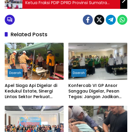
Ketua Fraksi PDIP DPRD Provinsi Sumatra
Utara Mangapul Purba S.E.,M.I.KOM Serukan
Perlawanan Terhadap Narkoba
Related Posts
Daerah
Daerah
Apel Siaga Api Digelar di
Konfercab VI GP Ansor
Kedukul Estate, Sinergi
Sanggau Digelar, Pesan
Lintas Sektor Perkuat
Tegas: Jangan Jadikan
Pencegahan Karhutla di
Organisasi Batu Loncatan
Mukok
Kejar Jabatan