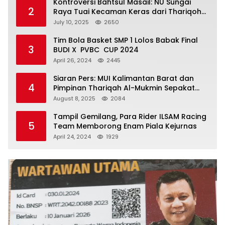
Kontroversi Bahtsul Masail: NU Sungai
2
Raya Tuai Kecaman Keras dari Thariqoh
Al Mu’min
July 10, 2025
2650
Tim Bola Basket SMP 1 Lolos Babak Final
3
BUDI X PVBC CUP 2024
April 26, 2024
2445
Siaran Pers: MUI Kalimantan Barat dan
4
Pimpinan Thariqah Al-Mukmin Sepakat
Jaga Umat
August 8, 2025
2084
Tampil Gemilang, Para Rider ILSAM Racing
5
Team Memborong Enam Piala Kejurnas
April 24, 2024
1929