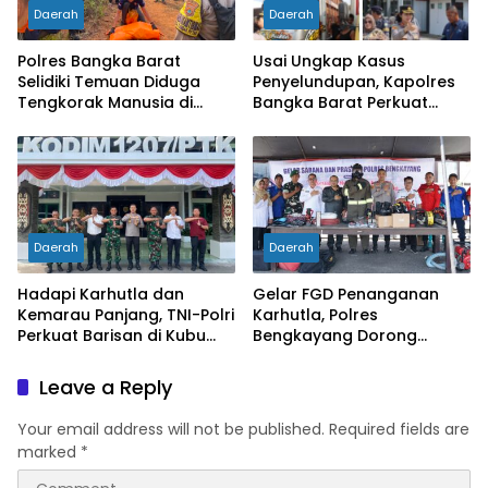
Daerah
Daerah
Polres Bangka Barat
Usai Ungkap Kasus
Selidiki Temuan Diduga
Penyelundupan, Kapolres
Tengkorak Manusia di
Bangka Barat Perkuat
Jebus, Warga Diminta Tak
Sinergi Pengamanan di
Berspekulasi
Pelabuhan Tanjung Kalian
Daerah
Daerah
Hadapi Karhutla dan
Gelar FGD Penanganan
Kemarau Panjang, TNI-Polri
Karhutla, Polres
Perkuat Barisan di Kubu
Bengkayang Dorong
Raya
Pembentukan Satgas
hingga Desa Tanggap
Leave a Reply
Bencana
Your email address will not be published.
Required fields are
marked
*