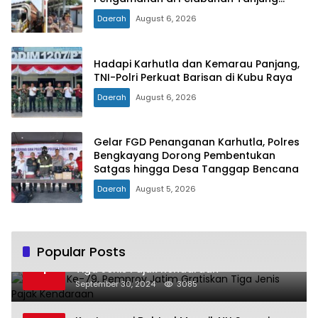
Kalian
Daerah
August 6, 2026
Hadapi Karhutla dan Kemarau Panjang,
TNI-Polri Perkuat Barisan di Kubu Raya
Daerah
August 6, 2026
Gelar FGD Penanganan Karhutla, Polres
Bengkayang Dorong Pembentukan
Satgas hingga Desa Tanggap Bencana
Daerah
August 5, 2026
Popular Posts
Hari Jadi Ke-79, Pemprov Jatim Gratiskan
1
Tiga Jenis Pajak Kendaraan
September 30, 2024
3085