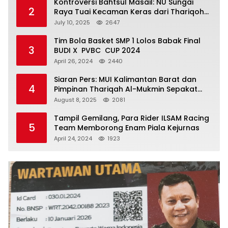
Kontroversi Bahtsul Masail: NU Sungai
2
Raya Tuai Kecaman Keras dari Thariqoh
Al Mu’min
July 10, 2025
2647
Tim Bola Basket SMP 1 Lolos Babak Final
3
BUDI X PVBC CUP 2024
April 26, 2024
2440
Siaran Pers: MUI Kalimantan Barat dan
4
Pimpinan Thariqah Al-Mukmin Sepakat
Jaga Umat
August 8, 2025
2081
Tampil Gemilang, Para Rider ILSAM Racing
5
Team Memborong Enam Piala Kejurnas
April 24, 2024
1923