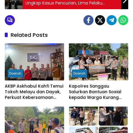
Ungkap Kasus Pencurian, Lima Pelaku
Diamankan
Related Posts
Daerah
Daerah
AKBP Askhabul Kahfi Temui
Kapolres Sanggau
Tokoh Melayu dan Dayak,
Salurkan Bantuan Sosial
Perkuat Kebersamaan
kepada Warga Kurang
Menjaga Melawi
Mampu di Kelurahan Bunut,
Wujud Nyata Kepedulian
Polri Hadir untuk
Masyarakat