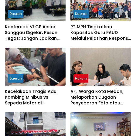
Daerah
Daerah
Konfercab VI GP Ansor
PT MPN Tingkatkan
Sanggau Digelar, Pesan
Kapasitas Guru PAUD
Tegas: Jangan Jadikan
Melalui Pelatihan Responsif
Organisasi Batu Loncatan
Gender di Meliau
Kejar Jabatan
Daerah
Hukum
Kecelakaan Tragis Adu
AF, Warga Kota Medan,
Kambing Minibus vs
Melaporkan Dugaan
Sepeda Motor di
Penyebaran Foto atau
Sarolangun, Dua Orang
Gambar Bernuansa
Meninggal Dunia
Asusila