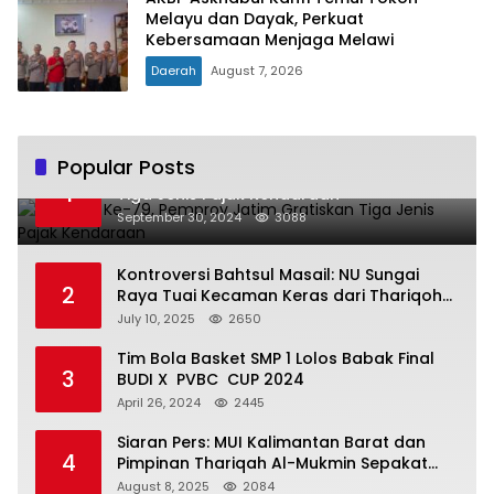
Melayu dan Dayak, Perkuat
Kebersamaan Menjaga Melawi
Daerah
August 7, 2026
Popular Posts
Hari Jadi Ke-79, Pemprov Jatim Gratiskan
1
Tiga Jenis Pajak Kendaraan
September 30, 2024
3088
Kontroversi Bahtsul Masail: NU Sungai
2
Raya Tuai Kecaman Keras dari Thariqoh
Al Mu’min
July 10, 2025
2650
Tim Bola Basket SMP 1 Lolos Babak Final
3
BUDI X PVBC CUP 2024
April 26, 2024
2445
Siaran Pers: MUI Kalimantan Barat dan
4
Pimpinan Thariqah Al-Mukmin Sepakat
Jaga Umat
August 8, 2025
2084