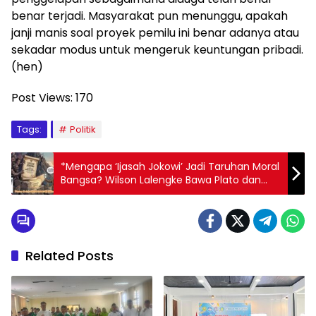
benar terjadi. Masyarakat pun menunggu, apakah
janji manis soal proyek pemilu ini benar adanya atau
sekadar modus untuk mengeruk keuntungan pribadi.
(hen)
Post Views:
170
Tags:
Politik
*Mengapa ‘Ijasah Jokowi’ Jadi Taruhan Moral
Bangsa? Wilson Lalengke Bawa Plato dan
Kant untuk Uji Kejujuran Indonesia*
Related Posts