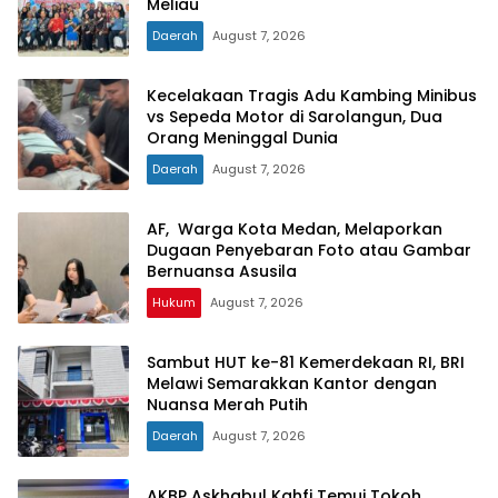
Meliau
Daerah
August 7, 2026
Kecelakaan Tragis Adu Kambing Minibus
vs Sepeda Motor di Sarolangun, Dua
Orang Meninggal Dunia
Daerah
August 7, 2026
AF, Warga Kota Medan, Melaporkan
Dugaan Penyebaran Foto atau Gambar
Bernuansa Asusila
Hukum
August 7, 2026
Sambut HUT ke-81 Kemerdekaan RI, BRI
Melawi Semarakkan Kantor dengan
Nuansa Merah Putih
Daerah
August 7, 2026
AKBP Askhabul Kahfi Temui Tokoh