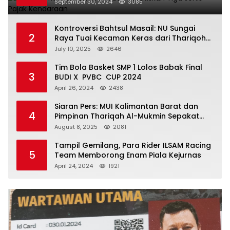
September 30, 2024
3085
Kontroversi Bahtsul Masail: NU Sungai
2
Raya Tuai Kecaman Keras dari Thariqoh
Al Mu’min
July 10, 2025
2646
Tim Bola Basket SMP 1 Lolos Babak Final
3
BUDI X PVBC CUP 2024
April 26, 2024
2438
Siaran Pers: MUI Kalimantan Barat dan
4
Pimpinan Thariqah Al-Mukmin Sepakat
Jaga Umat
August 8, 2025
2081
Tampil Gemilang, Para Rider ILSAM Racing
5
Team Memborong Enam Piala Kejurnas
April 24, 2024
1921