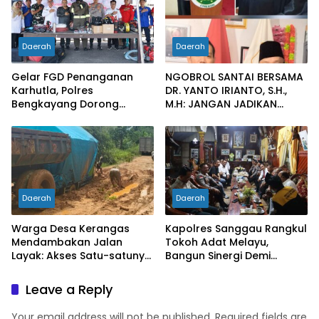
Daerah
Daerah
Gelar FGD Penanganan
NGOBROL SANTAI BERSAMA
Karhutla, Polres
DR. YANTO IRIANTO, S.H.,
Bengkayang Dorong
M.H: JANGAN JADIKAN
Pembentukan Satgas
“PENGEMBALIAN UANG”
hingga Desa Tanggap
SEBAGAI KUNCI PINTU
Bencana
KELUAR DARI JERATAN
HUKUM PIDANA KORUPSI
Daerah
Daerah
Warga Desa Kerangas
Kapolres Sanggau Rangkul
Mendambakan Jalan
Tokoh Adat Melayu,
Layak: Akses Satu-satunya
Bangun Sinergi Demi
Penghubung Terus
Kamtibmas yang Kondusif
Berlumput, Menghambat
Leave a Reply
Ekonomi dan Pelayanan
Kesehatan
Your email address will not be published.
Required fields are