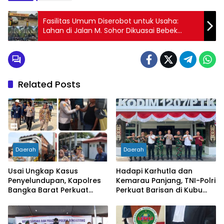
Fasilitas Umum Diserobot untuk Usaha:
Lahan di Jalan M. Sohor Dikuasai Bebek
Boedjang, Publik Minta Walikota dan Satpol
PP Tegas
Related Posts
Daerah
Daerah
Usai Ungkap Kasus
Hadapi Karhutla dan
Penyelundupan, Kapolres
Kemarau Panjang, TNI-Polri
Bangka Barat Perkuat
Perkuat Barisan di Kubu
Sinergi Pengamanan di
Raya
Pelabuhan Tanjung Kalian