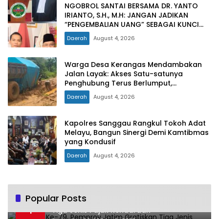
NGOBROL SANTAI BERSAMA DR. YANTO
IRIANTO, S.H., M.H: JANGAN JADIKAN
“PENGEMBALIAN UANG” SEBAGAI KUNCI
PINTU KELUAR DARI JERATAN HUKUM
Daerah
August 4, 2026
PIDANA KORUPSI
Warga Desa Kerangas Mendambakan
Jalan Layak: Akses Satu-satunya
Penghubung Terus Berlumput,
Menghambat Ekonomi dan Pelayanan
Daerah
August 4, 2026
Kesehatan
Kapolres Sanggau Rangkul Tokoh Adat
Melayu, Bangun Sinergi Demi Kamtibmas
yang Kondusif
Daerah
August 4, 2026
Popular Posts
Hari Jadi Ke-79, Pemprov Jatim Gratiskan
1
Tiga Jenis Pajak Kendaraan