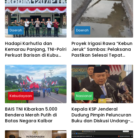
Daerah
Daerah
Hadapi Karhutla dan
Proyek Irigasi Rawa “Kebun
Kemarau Panjang, TNI-Polri
Jeruk” Sambas: Pelaksana
Perkuat Barisan di Kubu
Pastikan Selesai Tepat
Raya
Waktu Meski Bergantung
Cuaca
Kebudayaan
Nasional
BAIS TNI Kibarkan 5.000
Kepala KSP Jenderal
Bendera Merah Putih di
Dudung Pimpin Peluncuran
Batas Negara Kalbar
Buku dan Diskusi Undang-
Undang Perekonomian
Nasional