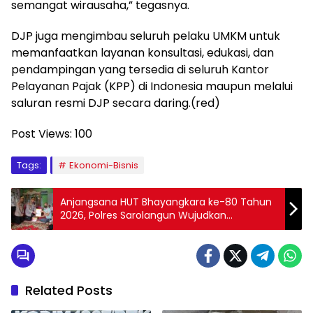
semangat wirausaha,” tegasnya.
DJP juga mengimbau seluruh pelaku UMKM untuk
memanfaatkan layanan konsultasi, edukasi, dan
pendampingan yang tersedia di seluruh Kantor
Pelayanan Pajak (KPP) di Indonesia maupun melalui
saluran resmi DJP secara daring.(red)
Post Views:
100
Tags:
Ekonomi-Bisnis
Anjangsana HUT Bhayangkara ke-80 Tahun
2026, Polres Sarolangun Wujudkan
Kepedulian kepada Personel Sakit dan
Warakauri
Related Posts