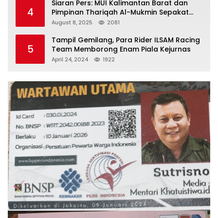
Siaran Pers: MUI Kalimantan Barat dan
4
Pimpinan Thariqah Al-Mukmin Sepakat
Jaga Umat
August 8, 2025
2081
Tampil Gemilang, Para Rider ILSAM Racing
5
Team Memborong Enam Piala Kejurnas
April 24, 2024
1922