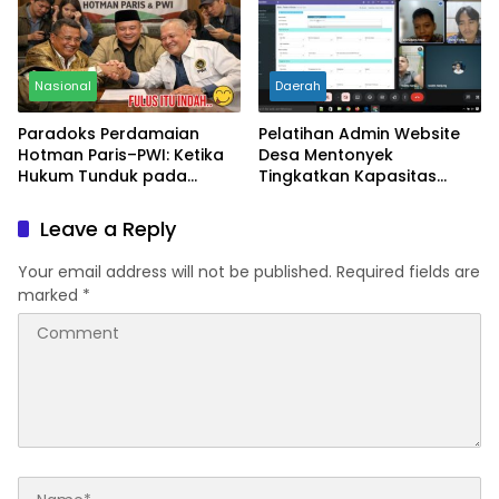
Nasional
Daerah
Paradoks Perdamaian
Pelatihan Admin Website
Hotman Paris–PWI: Ketika
Desa Mentonyek
Hukum Tunduk pada
Tingkatkan Kapasitas
Bargaining Power dan
Aparatur Desa dalam
Panggung Elit
Pengelolaan Website Desa
Leave a Reply
Your email address will not be published.
Required fields are
marked
*