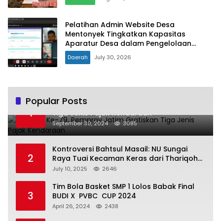
Pelatihan Admin Website Desa
Mentonyek Tingkatkan Kapasitas
Aparatur Desa dalam Pengelolaan
Website Desa
Daerah
July 30, 2026
Popular Posts
Hari Jadi Ke-79, Pemprov Jatim Gratiskan
1
Tiga Jenis Pajak Kendaraan
September 30, 2024
3085
Kontroversi Bahtsul Masail: NU Sungai
2
Raya Tuai Kecaman Keras dari Thariqoh
Al Mu’min
July 10, 2025
2646
Tim Bola Basket SMP 1 Lolos Babak Final
3
BUDI X PVBC CUP 2024
April 26, 2024
2438