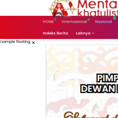
Skip
to
content
HOME
Internasional
Nasional
Indeks Berita
Lainnya
×