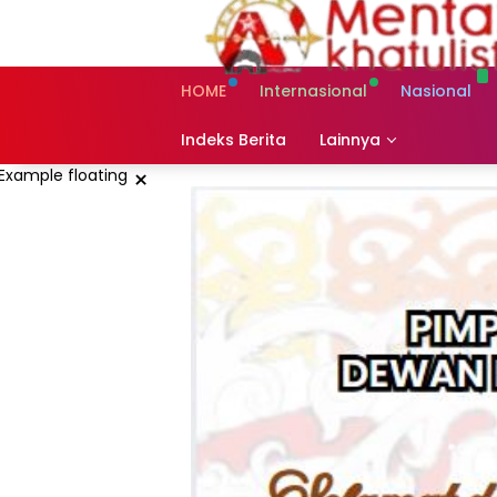
Skip
to
content
HOME
Internasional
Nasional
Indeks Berita
Lainnya
×