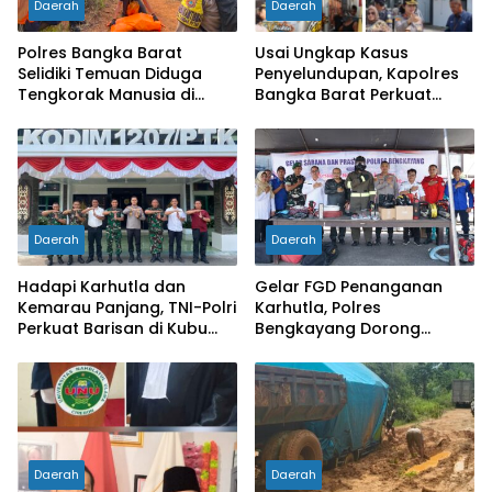
Daerah
Daerah
Polres Bangka Barat
Usai Ungkap Kasus
Selidiki Temuan Diduga
Penyelundupan, Kapolres
Tengkorak Manusia di
Bangka Barat Perkuat
Jebus, Warga Diminta Tak
Sinergi Pengamanan di
Berspekulasi
Pelabuhan Tanjung Kalian
Daerah
Daerah
Hadapi Karhutla dan
Gelar FGD Penanganan
Kemarau Panjang, TNI-Polri
Karhutla, Polres
Perkuat Barisan di Kubu
Bengkayang Dorong
Raya
Pembentukan Satgas
hingga Desa Tanggap
Bencana
Daerah
Daerah