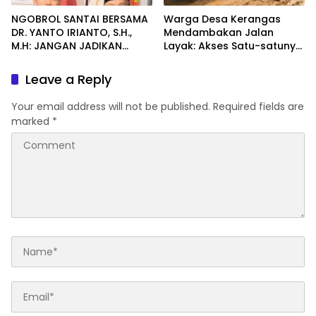
NGOBROL SANTAI BERSAMA
Warga Desa Kerangas
DR. YANTO IRIANTO, S.H.,
Mendambakan Jalan
M.H: JANGAN JADIKAN
Layak: Akses Satu-satunya
“PENGEMBALIAN UANG”
Penghubung Terus
SEBAGAI KUNCI PINTU
Berlumput, Menghambat
Leave a Reply
KELUAR DARI JERATAN
Ekonomi dan Pelayanan
HUKUM PIDANA KORUPSI
Kesehatan
Your email address will not be published.
Required fields are
marked
*