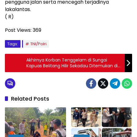
pengguna jalan serta mencegah terjadinya
lakalantas.
( R)
Post Views:
369
Tags:
TNI/Polri
Akhirnya Korban Tenggelam di Sungai
Kapuas Belitang Hilir Sekadau Ditemukan di
Desa Merapi
Related Posts