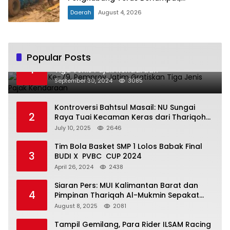
Menghambat Ekonomi dan Pelayanan
Daerah
August 4, 2026
Kesehatan
Popular Posts
Hari Jadi Ke-79, Pemprov Jatim Gratiskan
1
Tiga Jenis Pajak Kendaraan
September 30, 2024
3085
Kontroversi Bahtsul Masail: NU Sungai
2
Raya Tuai Kecaman Keras dari Thariqoh
Al Mu’min
July 10, 2025
2646
Tim Bola Basket SMP 1 Lolos Babak Final
3
BUDI X PVBC CUP 2024
April 26, 2024
2438
Siaran Pers: MUI Kalimantan Barat dan
4
Pimpinan Thariqah Al-Mukmin Sepakat
Jaga Umat
August 8, 2025
2081
Tampil Gemilang, Para Rider ILSAM Racing