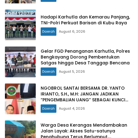
Hadapi Karhutla dan Kemarau Panjang,
TNI-Polri Perkuat Barisan di Kubu Raya
Daerah
August 6, 2026
Gelar FGD Penanganan Karhutla, Polres
Bengkayang Dorong Pembentukan
Satgas hingga Desa Tanggap Bencana
Daerah
August 5, 2026
NGOBROL SANTAI BERSAMA DR. YANTO
IRIANTO, S.H., M.H: JANGAN JADIKAN
“PENGEMBALIAN UANG” SEBAGAI KUNCI
PINTU KELUAR DARI JERATAN HUKUM
Daerah
August 4, 2026
PIDANA KORUPSI
Warga Desa Kerangas Mendambakan
Jalan Layak: Akses Satu-satunya
Penghubung Terus Berlumput,