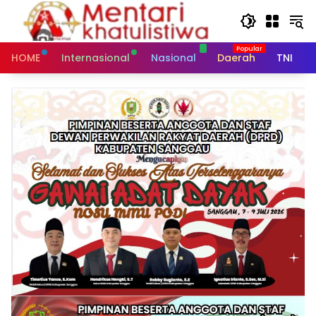
Skip
to
content
HOME
Internasional
Nasional
Daerah
TNI