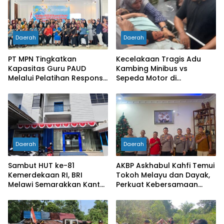
Daerah
Daerah
PT MPN Tingkatkan
Kecelakaan Tragis Adu
Kapasitas Guru PAUD
Kambing Minibus vs
Melalui Pelatihan Responsif
Sepeda Motor di
Gender di Meliau
Sarolangun, Dua Orang
Meninggal Dunia
Daerah
Daerah
Sambut HUT ke-81
AKBP Askhabul Kahfi Temui
Kemerdekaan RI, BRI
Tokoh Melayu dan Dayak,
Melawi Semarakkan Kantor
Perkuat Kebersamaan
dengan Nuansa Merah
Menjaga Melawi
Putih