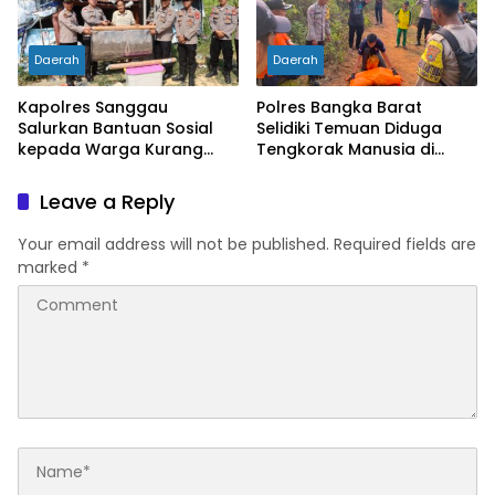
Daerah
Daerah
Kapolres Sanggau
Polres Bangka Barat
Salurkan Bantuan Sosial
Selidiki Temuan Diduga
kepada Warga Kurang
Tengkorak Manusia di
Mampu di Kelurahan Bunut,
Jebus, Warga Diminta Tak
Wujud Nyata Kepedulian
Berspekulasi
Leave a Reply
Polri Hadir untuk
Masyarakat
Your email address will not be published.
Required fields are
marked
*