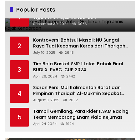
Popular Posts
Hari Jadi Ke-79, Pemprov Jatim Gratiskan
1
Tiga Jenis Pajak Kendaraan
September 30, 2024
3085
Kontroversi Bahtsul Masail: NU Sungai
2
Raya Tuai Kecaman Keras dari Thariqoh
Al Mu’min
July 10, 2025
2648
Tim Bola Basket SMP 1 Lolos Babak Final
3
BUDI X PVBC CUP 2024
April 26, 2024
2442
Siaran Pers: MUI Kalimantan Barat dan
4
Pimpinan Thariqah Al-Mukmin Sepakat
Jaga Umat
August 8, 2025
2082
Tampil Gemilang, Para Rider ILSAM Racing
5
Team Memborong Enam Piala Kejurnas
April 24, 2024
1924