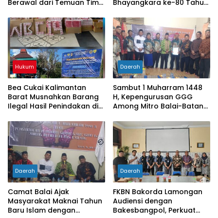
Berawal dari Temuan Tim
Bhayangkara ke-80 Tahun
PPWI di Lampung Timur
2026 di Polres Sanggau
Hukum
Daerah
Bea Cukai Kalimantan
Sambut 1 Muharram 1448
Barat Musnahkan Barang
H, Kepengurusan GGG
Ilegal Hasil Penindakan di
Among Mitro Balai-Batang
Wilayah Perbatasan
Tarang Resmi Dikukuhkan
Daerah
Daerah
Camat Balai Ajak
FKBN Bakorda Lamongan
Masyarakat Maknai Tahun
Audiensi dengan
Baru Islam dengan
Bakesbangpol, Perkuat