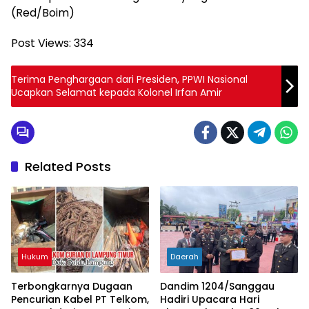
(Red/Boim)
Post Views:
334
Terima Penghargaan dari Presiden, PPWI Nasional
Ucapkan Selamat kepada Kolonel Irfan Amir
Related Posts
Hukum
Daerah
Terbongkarnya Dugaan
Dandim 1204/Sanggau
Pencurian Kabel PT Telkom,
Hadiri Upacara Hari