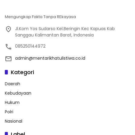
Mengungkap Fakta Tanpa REkayasa
Jl.Kom Yos Sudarso Kel.Beringin Kec Kapuas Kab
Sanggau Kalimantan Barat, Indonesia
085250144972
admin@mentarikhatulistiwa.co.id
Kategori
Daerah
Kebudayaan
Hukum
Polri
Nasional
Label