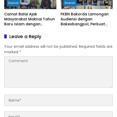
Daerah
Daerah
Camat Balai Ajak
FKBN Bakorda Lamongan
Masyarakat Maknai Tahun
Audiensi dengan
Baru Islam dengan
Bakesbangpol, Perkuat
Semangat Hijrah dan
Sinergi Program Bela
Kebersamaan
Negara di Daerah
Leave a Reply
Your email address will not be published.
Required fields are
marked
*