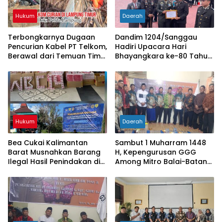
Hukum
Daerah
Terbongkarnya Dugaan
Dandim 1204/Sanggau
Pencurian Kabel PT Telkom,
Hadiri Upacara Hari
Berawal dari Temuan Tim
Bhayangkara ke-80 Tahun
PPWI di Lampung Timur
2026 di Polres Sanggau
Hukum
Daerah
Bea Cukai Kalimantan
Sambut 1 Muharram 1448
Barat Musnahkan Barang
H, Kepengurusan GGG
Ilegal Hasil Penindakan di
Among Mitro Balai-Batang
Wilayah Perbatasan
Tarang Resmi Dikukuhkan