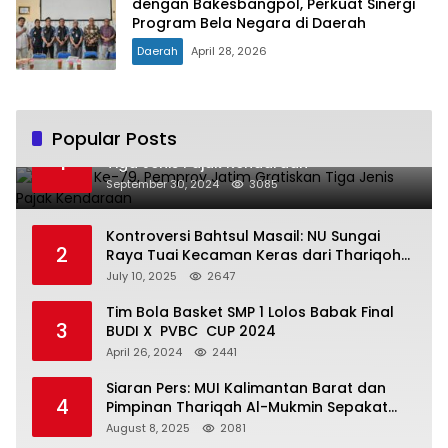
dengan Bakesbangpol, Perkuat Sinergi
Program Bela Negara di Daerah
Daerah
April 28, 2026
Popular Posts
Hari Jadi Ke-79, Pemprov Jatim Gratiskan
1
Tiga Jenis Pajak Kendaraan
September 30, 2024
3085
Kontroversi Bahtsul Masail: NU Sungai
2
Raya Tuai Kecaman Keras dari Thariqoh
Al Mu’min
July 10, 2025
2647
Tim Bola Basket SMP 1 Lolos Babak Final
3
BUDI X PVBC CUP 2024
April 26, 2024
2441
Siaran Pers: MUI Kalimantan Barat dan
4
Pimpinan Thariqah Al-Mukmin Sepakat
Jaga Umat
August 8, 2025
2081