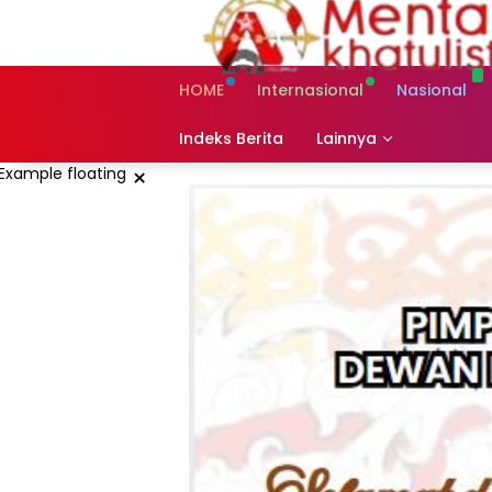
Skip
to
content
HOME
Internasional
Nasional
Indeks Berita
Lainnya
×