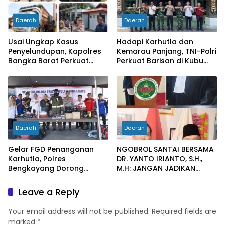
Daerah
Daerah
Usai Ungkap Kasus
Hadapi Karhutla dan
Penyelundupan, Kapolres
Kemarau Panjang, TNI-Polri
Bangka Barat Perkuat
Perkuat Barisan di Kubu
Sinergi Pengamanan di
Raya
Pelabuhan Tanjung Kalian
Daerah
Daerah
Gelar FGD Penanganan
NGOBROL SANTAI BERSAMA
Karhutla, Polres
DR. YANTO IRIANTO, S.H.,
Bengkayang Dorong
M.H: JANGAN JADIKAN
Pembentukan Satgas
“PENGEMBALIAN UANG”
hingga Desa Tanggap
SEBAGAI KUNCI PINTU
Leave a Reply
Bencana
KELUAR DARI JERATAN
HUKUM PIDANA KORUPSI
Your email address will not be published.
Required fields are
marked
*