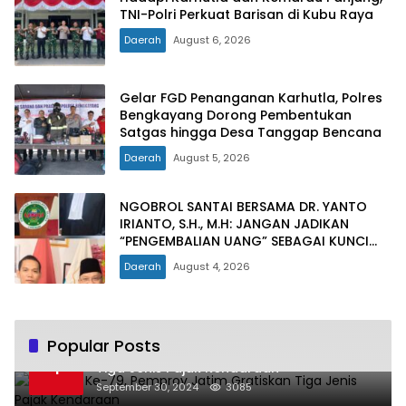
TNI-Polri Perkuat Barisan di Kubu Raya
Daerah
August 6, 2026
Gelar FGD Penanganan Karhutla, Polres
Bengkayang Dorong Pembentukan
Satgas hingga Desa Tanggap Bencana
Daerah
August 5, 2026
NGOBROL SANTAI BERSAMA DR. YANTO
IRIANTO, S.H., M.H: JANGAN JADIKAN
“PENGEMBALIAN UANG” SEBAGAI KUNCI
PINTU KELUAR DARI JERATAN HUKUM
Daerah
August 4, 2026
PIDANA KORUPSI
Popular Posts
Hari Jadi Ke-79, Pemprov Jatim Gratiskan
1
Tiga Jenis Pajak Kendaraan
September 30, 2024
3085