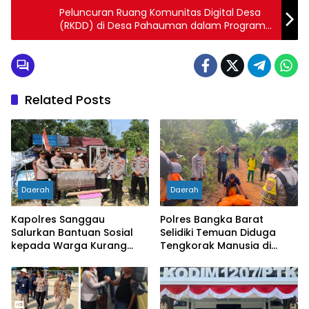
Peluncuran Ruang Komunitas Digital Desa
(RKDD) di Desa Pahauman dalam Program
P3PD
Related Posts
Daerah
Daerah
Kapolres Sanggau
Polres Bangka Barat
Salurkan Bantuan Sosial
Selidiki Temuan Diduga
kepada Warga Kurang
Tengkorak Manusia di
Mampu di Kelurahan Bunut,
Jebus, Warga Diminta Tak
Wujud Nyata Kepedulian
Berspekulasi
Polri Hadir untuk
Masyarakat