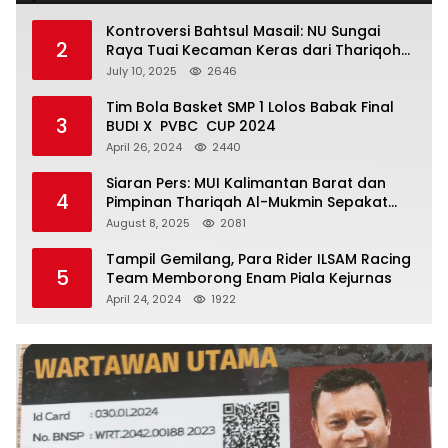
Kontroversi Bahtsul Masail: NU Sungai
2
Raya Tuai Kecaman Keras dari Thariqoh
Al Mu’min
July 10, 2025
2646
Tim Bola Basket SMP 1 Lolos Babak Final
3
BUDI X PVBC CUP 2024
April 26, 2024
2440
Siaran Pers: MUI Kalimantan Barat dan
4
Pimpinan Thariqah Al-Mukmin Sepakat
Jaga Umat
August 8, 2025
2081
Tampil Gemilang, Para Rider ILSAM Racing
5
Team Memborong Enam Piala Kejurnas
April 24, 2024
1922