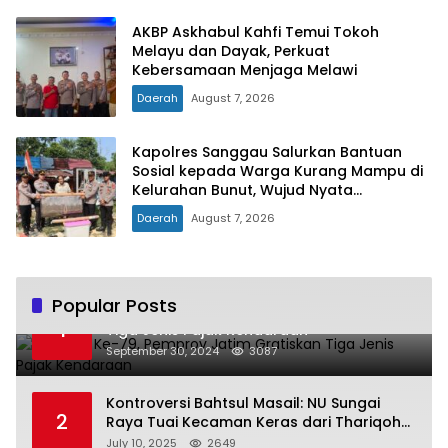
AKBP Askhabul Kahfi Temui Tokoh
Melayu dan Dayak, Perkuat
Kebersamaan Menjaga Melawi
Daerah
August 7, 2026
Kapolres Sanggau Salurkan Bantuan
Sosial kepada Warga Kurang Mampu di
Kelurahan Bunut, Wujud Nyata
Kepedulian Polri Hadir untuk Masyarakat
Daerah
August 7, 2026
Popular Posts
Hari Jadi Ke-79, Pemprov Jatim Gratiskan
1
Tiga Jenis Pajak Kendaraan
September 30, 2024
3087
Kontroversi Bahtsul Masail: NU Sungai
2
Raya Tuai Kecaman Keras dari Thariqoh
Al Mu’min
July 10, 2025
2649