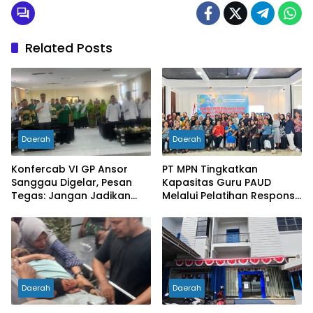
Related Posts
Daerah
Daerah
Konfercab VI GP Ansor
PT MPN Tingkatkan
Sanggau Digelar, Pesan
Kapasitas Guru PAUD
Tegas: Jangan Jadikan
Melalui Pelatihan Responsif
Organisasi Batu Loncatan
Gender di Meliau
Kejar Jabatan
Daerah
Daerah