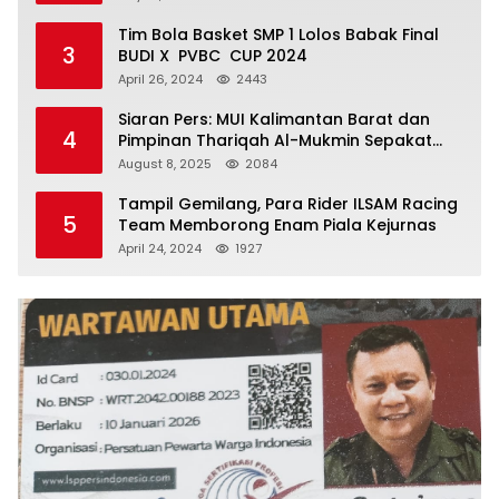
Tim Bola Basket SMP 1 Lolos Babak Final
3
BUDI X PVBC CUP 2024
April 26, 2024
2443
Siaran Pers: MUI Kalimantan Barat dan
4
Pimpinan Thariqah Al-Mukmin Sepakat
Jaga Umat
August 8, 2025
2084
Tampil Gemilang, Para Rider ILSAM Racing
5
Team Memborong Enam Piala Kejurnas
April 24, 2024
1927