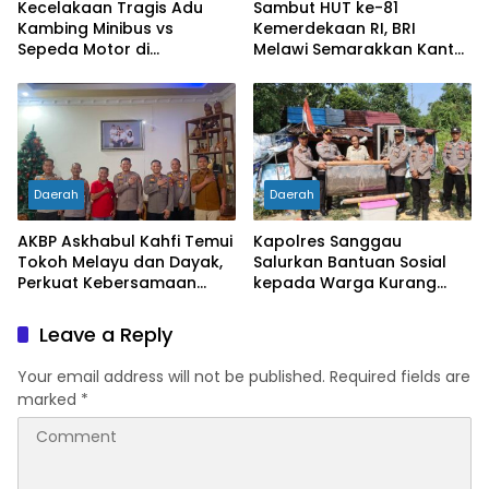
Kecelakaan Tragis Adu
Sambut HUT ke-81
Kambing Minibus vs
Kemerdekaan RI, BRI
Sepeda Motor di
Melawi Semarakkan Kantor
Sarolangun, Dua Orang
dengan Nuansa Merah
Meninggal Dunia
Putih
Daerah
Daerah
AKBP Askhabul Kahfi Temui
Kapolres Sanggau
Tokoh Melayu dan Dayak,
Salurkan Bantuan Sosial
Perkuat Kebersamaan
kepada Warga Kurang
Menjaga Melawi
Mampu di Kelurahan Bunut,
Wujud Nyata Kepedulian
Leave a Reply
Polri Hadir untuk
Masyarakat
Your email address will not be published.
Required fields are
marked
*